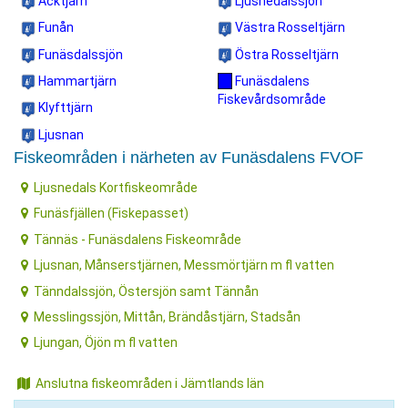
Acktjärn
Ljusnedalssjön
Funån
Västra Rosseltjärn
Funäsdalssjön
Östra Rosseltjärn
Hammartjärn
Funäsdalens
Fiskevårdsområde
Klyfttjärn
Ljusnan
Fiskeområden i närheten av Funäsdalens FVOF
Ljusnedals Kortfiskeområde
Funäsfjällen (Fiskepasset)
Tännäs - Funäsdalens Fiskeområde
Ljusnan, Månserstjärnen, Messmörtjärn m fl vatten
Tänndalssjön, Östersjön samt Tännån
Messlingssjön, Mittån, Brändåstjärn, Stadsån
Ljungan, Öjön m fl vatten
Anslutna fiskeområden i Jämtlands län