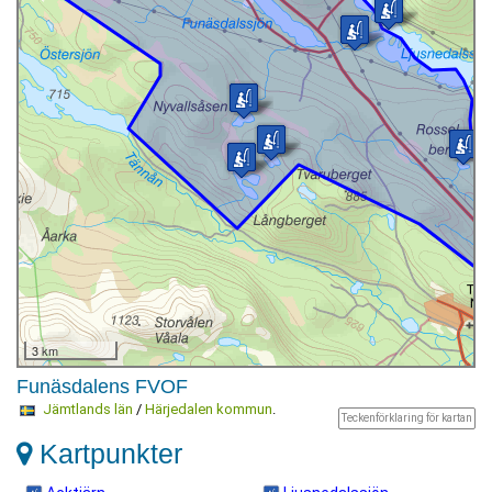
3 km
Funäsdalens FVOF
Jämtlands län
/
Härjedalen kommun
.
Teckenförklaring för kartan
Kartpunkter