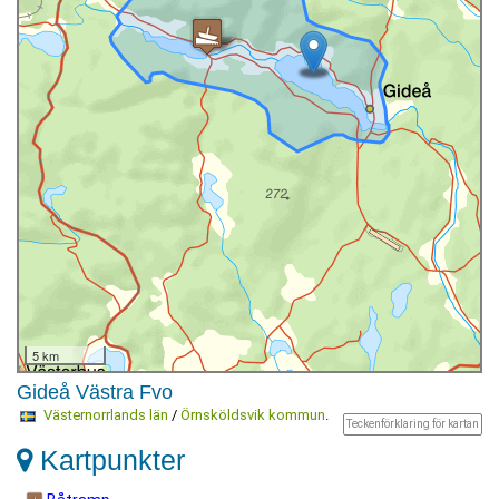
5 km
Gideå Västra Fvo
Västernorrlands län
/
Örnsköldsvik kommun
.
Teckenförklaring för kartan
Kartpunkter