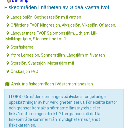
Båtramp
Fiskeområden i närheten av Gideå Västra fvof
Landsjösjön, Getingstasjön m fl vatten
Öfjärdens FVOF Klingresjön, Älvsjösjön, Vikesjön, Öfjärden.
Långvattnets FVOF Salomonstjärn, Lidtjärn, Lill-
Malklippstjärn, Stensvattnet m fl
Storfiskarna
Yttre Lemesjön, Sönnerstjärn, Långtjärn m fl vatten
Storsjön, Svartsjön, Metartjärn mfl
Önskasjön FVO
Anslutna fiskeområden i Västernorrlands län
OBS - Områden som anges på iFiske är ungefärliga
uppskattningar av hur verkligheten ser ut. För exakta kartor
och gränser, kontakta närmaste länsstyrelse eller
fiskvårdsföreningen direkt. Yttergränsen på detta
fiskeområde kommer från myndigheternas tjänst
fiskekartan.se.