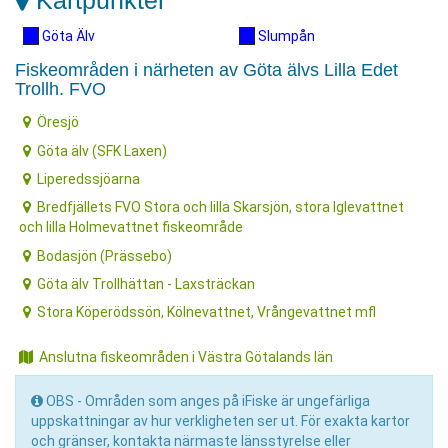
Kartpunkter
Göta Älv
Slumpån
Fiskeområden i närheten av Göta älvs Lilla Edet
Trollh. FVO
Öresjö
Göta älv (SFK Laxen)
Liperedssjöarna
Bredfjällets FVO Stora och lilla Skarsjön, stora Iglevattnet
och lilla Holmevattnet fiskeområde
Bodasjön (Prässebo)
Göta älv Trollhättan - Laxsträckan
Stora Köperödssön, Kölnevattnet, Vrångevattnet mfl
Anslutna fiskeområden i Västra Götalands län
OBS - Områden som anges på iFiske är ungefärliga
uppskattningar av hur verkligheten ser ut. För exakta kartor
och gränser, kontakta närmaste länsstyrelse eller