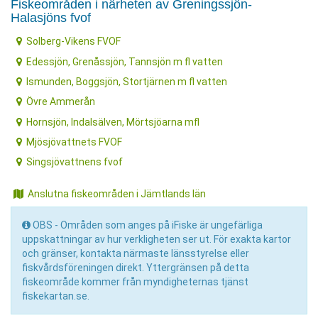
Fiskeområden i närheten av Greningssjön-
Halasjöns fvof
Solberg-Vikens FVOF
Edessjön, Grenåssjön, Tannsjön m fl vatten
Ismunden, Boggsjön, Stortjärnen m fl vatten
Övre Ammerån
Hornsjön, Indalsälven, Mörtsjöarna mfl
Mjösjövattnets FVOF
Singsjövattnens fvof
Anslutna fiskeområden i Jämtlands län
OBS - Områden som anges på iFiske är ungefärliga
uppskattningar av hur verkligheten ser ut. För exakta kartor
och gränser, kontakta närmaste länsstyrelse eller
fiskvårdsföreningen direkt. Yttergränsen på detta
fiskeområde kommer från myndigheternas tjänst
fiskekartan.se.