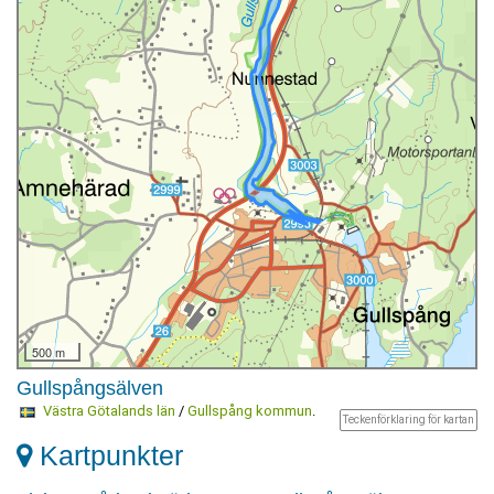
500 m
Gullspångsälven
Västra Götalands län
/
Gullspång kommun
.
Teckenförklaring för kartan
Kartpunkter