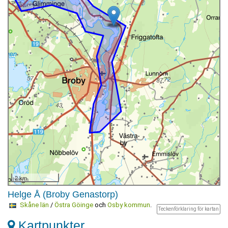
2 km
Helge Å (Broby Genastorp)
Skåne län
/
Östra Göinge
och
Osby kommun
.
Teckenförklaring för kartan
Kartpunkter