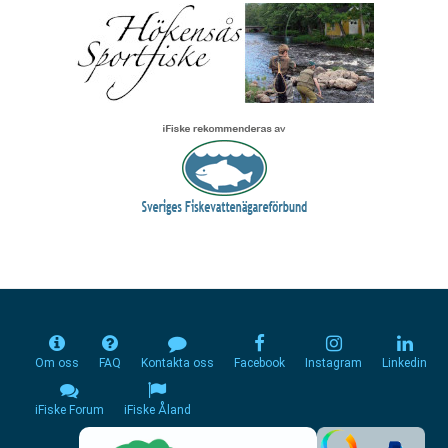
Om oss
FAQ
Kontakta oss
Facebook
Instagram
Linkedin
iFiske Forum
iFiske Åland