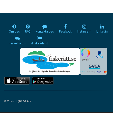
Om oss
FAQ
Kontakta oss
Facebook
Instagram
Linkedin
iFiske Forum
iFiske Åland
© 2026 Jighead AB