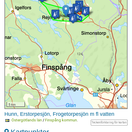
5 km
Hunn, Erstorpesjön, Frogetorpesjön m fl vatten
Östergötlands län
/
Finspång kommun
.
Teckenförklaring för kartan