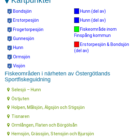
Kartpunkter
Bondsjön
Hunn (del av)
Hunn (del av)
Erstorpesjön
Fiskeområde inom
Frogetorpesjön
Finspång kommun
Gunnesjön
Erstorpesjön & Bondsjön
Hunn
(del av)
Ormsjön
Visjön
Fiskeområden i närheten av Östergötlands
Sportfiskeguidning
Selesjö – Hunn
Östjuten
Holpen, Målsjön, Älgsjön och Stigsjön
Tisnaren
Ormlången, Flaten och Börgölsån
Hemsjön, Grässjön, Stensjön och Bjursjön