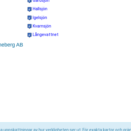
Gårdsjön
Hallsjön
Igelsjön
Kvarnsjön
Långevattnet
nneberg AB
uppskattningar av hur verkligheten ser ut. För exakta kartor och grän