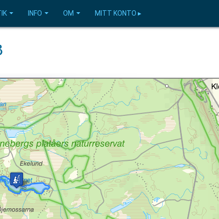
IK
INFO
OM
MITT KONTO ▸
B