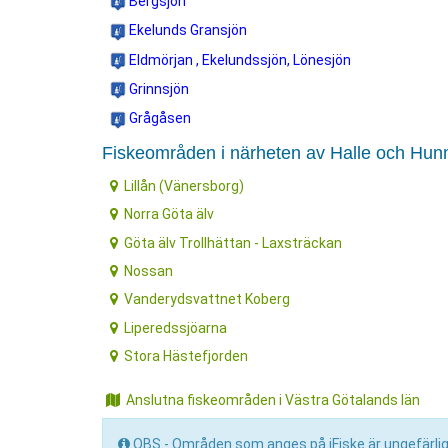
Bergsjön
Ekelunds Gransjön
Eldmörjan , Ekelundssjön, Lönesjön
Grinnsjön
Grågåsen
Fiskeområden i närheten av Halle och Hu
Lillån (Vänersborg)
Norra Göta älv
Göta älv Trollhättan - Laxsträckan
Nossan
Vanderydsvattnet Koberg
Liperedssjöarna
Stora Hästefjorden
Anslutna fiskeområden i Västra Götalands län
OBS - Områden som anges på iFiske är ungefärliga 