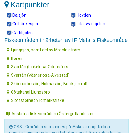
Kartpunkter
Dalsjön
Hovden
Gulbäckesjön
Lilla svartgölen
Gäddgölen
Fiskeområden i närheten av IF Metalls Fiskeområde
Ljungsjön, samt del av Motala ström
Boren
Svartån (Linkelösa-Odensfors)
Svartån (Västerlösa-Älvestad)
Skönnarbosjön, Holmasjön, Bredsjön mfl
Götakanal Ljungsbro
Slottstornet Vildmarksfiske
Anslutna fiskeområden i Östergötlands län
OBS - Områden som anges på iFiske är ungefärliga
uppskattningar av hur verkligheten ser ut. För exakta kartor