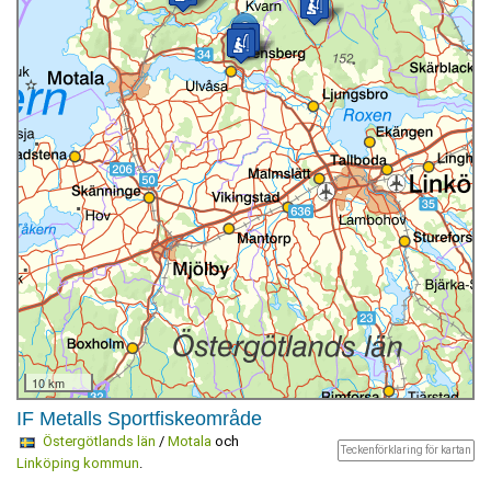
10 km
IF Metalls Sportfiskeområde
Östergötlands län
/
Motala
och
Teckenförklaring för kartan
Linköping kommun
.