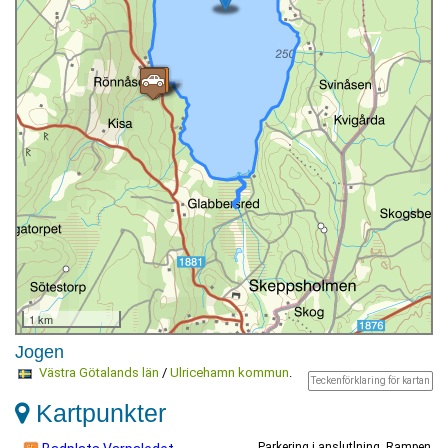
1 km
Jogen
Västra Götalands län
/
Ulricehamn kommun
.
Teckenförklaring för kartan
Kartpunkter
Parkering i anslutlning. Rampen