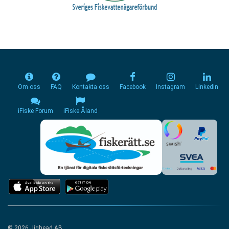
Om oss
FAQ
Kontakta oss
Facebook
Instagram
Linkedin
iFiske Forum
iFiske Åland
© 2026 Jighead AB