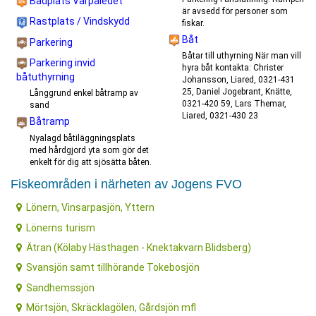
Badplats Varpaledet
är avsedd för personer som
Rastplats / Vindskydd
fiskar.
Båt
Parkering
Båtar till uthyrning När man vill
Parkering invid
hyra båt kontakta: Christer
båtuthyrning
Johansson, Liared, 0321-431
25, Daniel Jogebrant, Knätte,
Långgrund enkel båtramp av
0321-420 59, Lars Themar,
sand
Liared, 0321-430 23
Båtramp
Nyalagd båtiläggningsplats
med hårdgjord yta som gör det
enkelt för dig att sjösätta båten.
Fiskeområden i närheten av Jogens FVO
Lönern, Vinsarpasjön, Yttern
Lönerns turism
Ätran (Kölaby Hästhagen - Knektakvarn Blidsberg)
Svansjön samt tillhörande Tokebosjön
Sandhemssjön
Mörtsjön, Skräcklagölen, Gårdsjön mfl