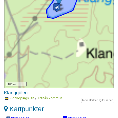
100 m
Klanggölen
Jönköpings län
/
Tranås kommun
.
Teckenförklaring för kartan
Kartpunkter