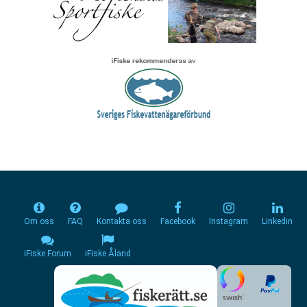
Om oss
FAQ
Kontakta oss
Facebook
Instagram
Linkedin
iFiske Forum
iFiske Åland