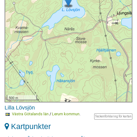
500 m
Lilla Lövsjön
Västra Götalands län
/
Lerum kommun
.
Teckenförklaring för kartan
Kartpunkter