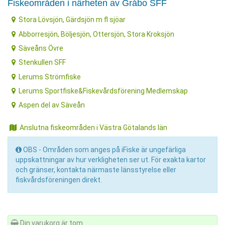
Fiskeområden i närheten av Gråbo SFF
Stora Lövsjön, Gärdsjön m fl sjöar
Abborresjön, Böljesjön, Ottersjön, Stora Kroksjön
Säveåns Övre
Stenkullen SFF
Lerums Strömfiske
Lerums Sportfiske&Fiskevårdsförening Medlemskap
Aspen del av Säveån
Anslutna fiskeområden i Västra Götalands län
OBS - Områden som anges på iFiske är ungefärliga
uppskattningar av hur verkligheten ser ut. För exakta kartor
och gränser, kontakta närmaste länsstyrelse eller
fiskvårdsföreningen direkt.
Din varukorg är tom.