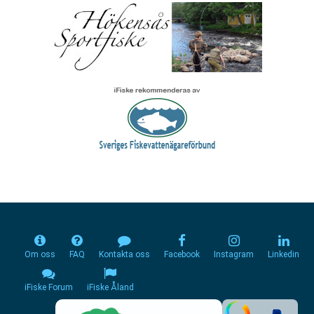
Om oss
FAQ
Kontakta oss
Facebook
Instagram
Linkedin
iFiske Forum
iFiske Åland