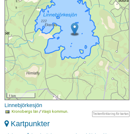
1 km
Linnebjörkesjön
Kronobergs län
/
Växjö kommun
.
Teckenförklaring för kartan
Kartpunkter