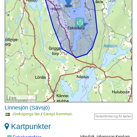
2 km
Linnesjön (Sävsjö)
Jönköpings län
/
Sävsjö kommun
.
Teckenförklaring för kartan
Kartpunkter
John-Erik Johansson Karstorp