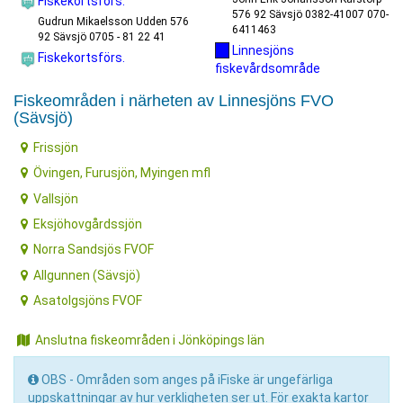
Fiskekortsförs.
576 92 Sävsjö 0382-41007 070-
Gudrun Mikaelsson Udden 576
6411463
92 Sävsjö 0705 - 81 22 41
Linnesjöns
Fiskekortsförs.
fiskevårdsområde
Fiskeområden i närheten av Linnesjöns FVO
(Sävsjö)
Frissjön
Övingen, Furusjön, Myingen mfl
Vallsjön
Eksjöhovgårdssjön
Norra Sandsjös FVOF
Allgunnen (Sävsjö)
Asatolgsjöns FVOF
Anslutna fiskeområden i Jönköpings län
OBS - Områden som anges på iFiske är ungefärliga
uppskattningar av hur verkligheten ser ut. För exakta kartor