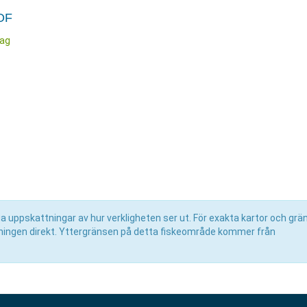
VOF
rag
uppskattningar av hur verkligheten ser ut. För exakta kartor och grän
eningen direkt. Yttergränsen på detta fiskeområde kommer från