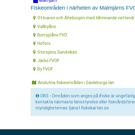
Malmjärn
Fiskeområden i närheten av Malmjärns F
Ottnaren och Ältebosjön med tillrinnande vattend
Vallbyåns
Borrsjöåns FVO
Hofors
Storsjöns Sandviken
Järbo FVOF
By FVOF
Anslutna fiskeområden i Gävleborgs län
OBS - Områden som anges på iFiske är ungefärliga 
kontakta närmaste länsstyrelse eller fiskvårdsför
myndigheternas tjänst fiskekartan.se.