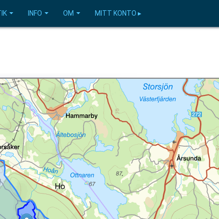
IK
INFO
OM
MITT KONTO ▸