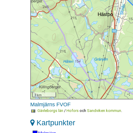
3 km
Malmjärns FVOF
Gävleborgs län
/
Hofors
och
Sandviken kommun
.
Kartpunkter