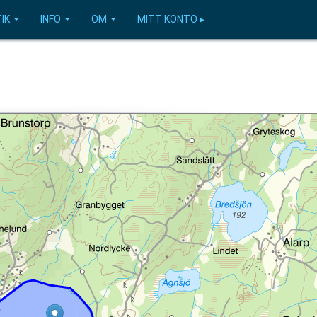
IK
INFO
OM
MITT KONTO ▸