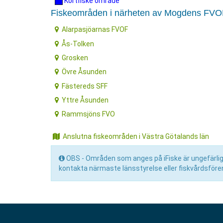
Kortfiske område
Fiskeområden i närheten av Mogdens FVO
Alarpasjöarnas FVOF
Ås-Tolken
Grosken
Övre Åsunden
Fästereds SFF
Yttre Åsunden
Rammsjöns FVO
Anslutna fiskeområden i Västra Götalands län
OBS - Områden som anges på iFiske är ungefärliga 
kontakta närmaste länsstyrelse eller fiskvårdsfören