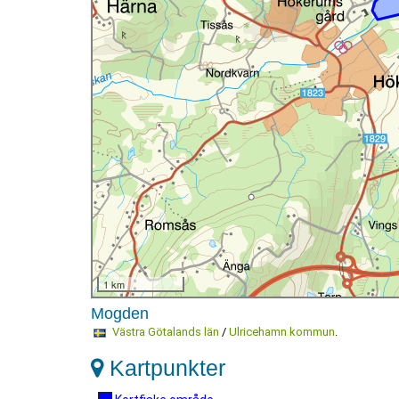
1 km
Mogden
Västra Götalands län
/
Ulricehamn kommun
.
Kartpunkter