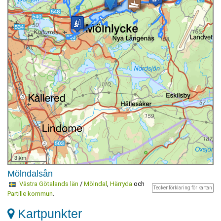
3 km
Mölndalsån
Västra Götalands län
/
Mölndal
,
Härryda
och
Teckenförklaring för kartan
Partille kommun
.
Kartpunkter