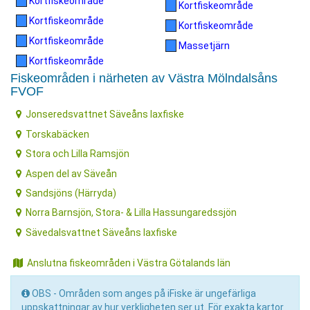
Kortfiskeområde
Kortfiskeområde
Kortfiskeområde
Kortfiskeområde
Kortfiskeområde
Massetjärn
Kortfiskeområde
Fiskeområden i närheten av Västra Mölndalsåns
FVOF
Jonseredsvattnet Säveåns laxfiske
Torskabäcken
Stora och Lilla Ramsjön
Aspen del av Säveån
Sandsjöns (Härryda)
Norra Barnsjön, Stora- & Lilla Hassungaredssjön
Sävedalsvattnet Säveåns laxfiske
Anslutna fiskeområden i Västra Götalands län
OBS - Områden som anges på iFiske är ungefärliga
uppskattningar av hur verkligheten ser ut. För exakta kartor