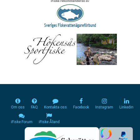
Om oss
FAQ
Kontakta oss
Facebook
Instagram
Linkedin
iFiske Forum
iFiske Åland