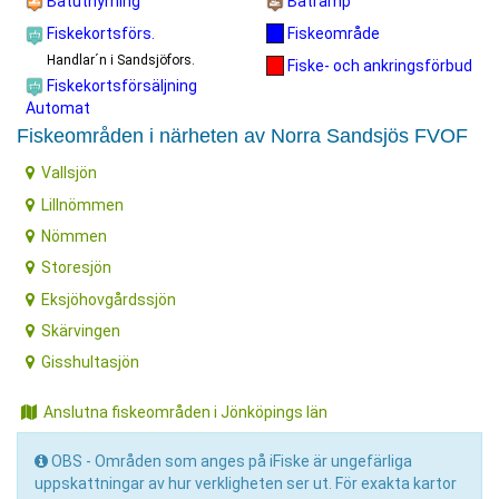
Båtuthyrning
Båtramp
Fiskekortsförs.
Fiskeområde
Handlar´n i Sandsjöfors.
Fiske- och ankringsförbud
Fiskekortsförsäljning
Automat
Fiskeområden i närheten av Norra Sandsjös FVOF
Vallsjön
Lillnömmen
Nömmen
Storesjön
Eksjöhovgårdssjön
Skärvingen
Gisshultasjön
Anslutna fiskeområden i Jönköpings län
OBS - Områden som anges på iFiske är ungefärliga
uppskattningar av hur verkligheten ser ut. För exakta kartor