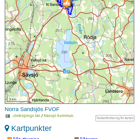
3 km
Norra Sandsjös FVOF
Jönköpings län
/
Nässjö kommun
.
Teckenförklaring för kartan
Kartpunkter