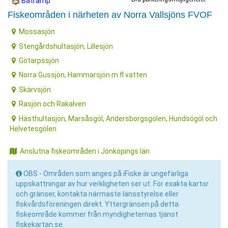
Båtramp
Fiskeområden i närheten av Norra Vallsjöns FVOF
Mossasjön
Stengårdshultasjön, Lillesjön
Götarpssjön
Norra Gussjön, Hammarsjön m fl vatten
Skärvsjön
Rasjön och Rakalven
Hästhultasjön, Marsåsgöl, Andersborgsgölen, Hundsögöl och
Helvetesgölen
Anslutna fiskeområden i Jönköpings län
OBS - Områden som anges på iFiske är ungefärliga
uppskattningar av hur verkligheten ser ut. För exakta kartor
och gränser, kontakta närmaste länsstyrelse eller
fiskvårdsföreningen direkt. Yttergränsen på detta
fiskeområde kommer från myndigheternas tjänst
fiskekartan.se.