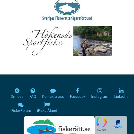
Om oss
FAQ
Kontakta oss
Facebook
Instagram
Linkedin
iFiske Forum
iFiske Åland