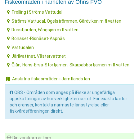
Fiskeområden i närheten av Öhns FVO
Trolling i Ströms Vattudal
Ströms Vattudal, Ögelströmmen, Gärdviken m fl vatten
Russfjärden, Fångsjön m fl vatten
Bonäset-Risnäset-Äspnäs
Vattudalen
Järilvattnet, Västervattnet
Öjån, Hans-Ersa-Stortjärnen, Skarpabbortjärnen m fl vatten
Anslutna fiskeområden i Jämtlands län
OBS - Områden som anges på iFiske är ungefärliga
uppskattningar av hur verkligheten ser ut. För exakta kartor
och gränser, kontakta närmaste länsstyrelse eller
fiskvårdsföreningen direkt.
Din varukorg är tom.