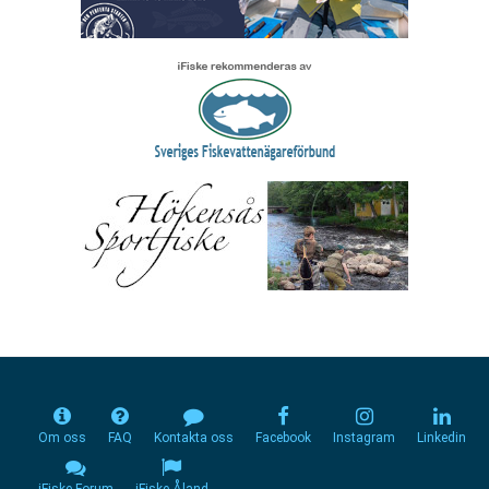
Om oss
FAQ
Kontakta oss
Facebook
Instagram
Linkedin
iFiske Forum
iFiske Åland