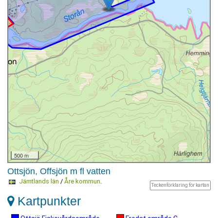
500 m
Ottsjön, Offsjön m fl vatten
Jämtlands län
/
Åre kommun
.
Teckenförklaring för kartan
Kartpunkter