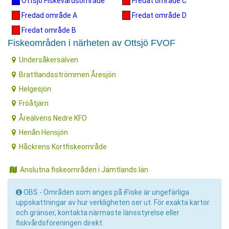
Ottsjö Fiskevårdsområde
Fredat område C
Fredad område A
Fredat område D
Fredat område B
Fiskeområden i närheten av Ottsjö FVOF
Undersåkersälven
Brattlandsströmmen Åresjön
Helgesjön
Fröåtjärn
Åreälvens Nedre KFO
Henån Hensjön
Håckrens Kortfiskeområde
Anslutna fiskeområden i Jämtlands län
OBS - Områden som anges på iFiske är ungefärliga
uppskattningar av hur verkligheten ser ut. För exakta kartor
och gränser, kontakta närmaste länsstyrelse eller
fiskvårdsföreningen direkt.