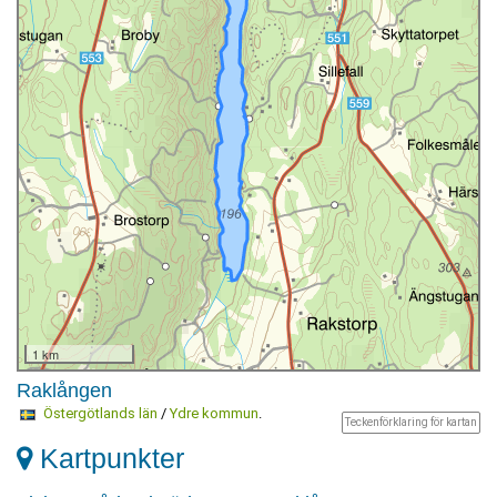
1 km
Raklången
Östergötlands län
/
Ydre kommun
.
Teckenförklaring för kartan
Kartpunkter