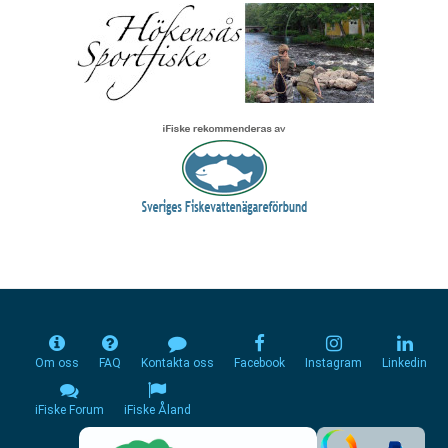
Om oss
FAQ
Kontakta oss
Facebook
Instagram
Linkedin
iFiske Forum
iFiske Åland