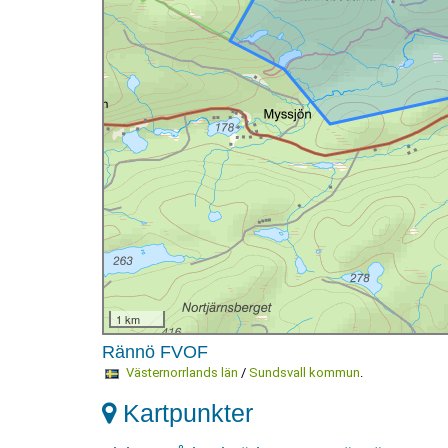
1 km
Rännö FVOF
Västernorrlands län
/
Sundsvall kommun
.
Kartpunkter