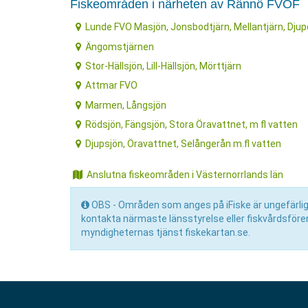
Fiskeområden i närheten av Rännö FVOF
Lunde FVO Masjön, Jonsbodtjärn, Mellantjärn, Djup
Ängomstjärnen
Stor-Hällsjön, Lill-Hällsjön, Mörttjärn
Attmar FVO
Marmen, Långsjön
Rödsjön, Fängsjön, Stora Öravattnet, m fl vatten
Djupsjön, Öravattnet, Selångerån m.fl vatten
Anslutna fiskeområden i Västernorrlands län
OBS - Områden som anges på iFiske är ungefärliga 
kontakta närmaste länsstyrelse eller fiskvårdsför
myndigheternas tjänst fiskekartan.se.