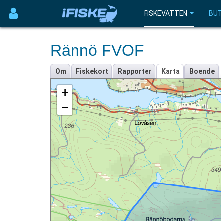
FISKEVATTEN
BUT
Rännö FVOF
Om
Fiskekort
Rapporter
Karta
Boende
+
−