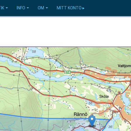
IK
INFO
OM
MITT KONTO ▸