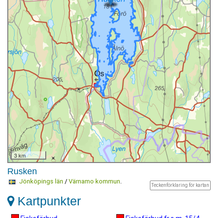
3 km
Rusken
Jönköpings län
/
Värnamo kommun
.
Teckenförklaring för kartan
Kartpunkter