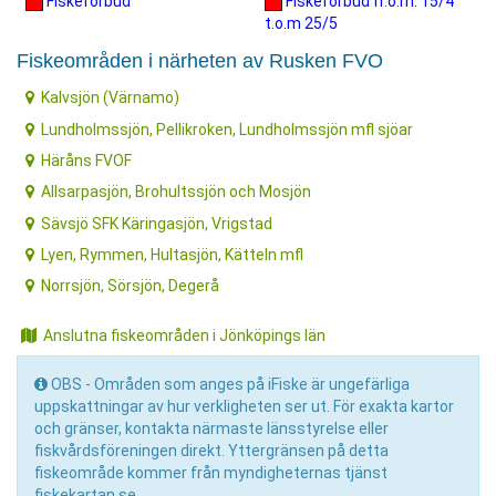
Fiskeförbud
Fiskeförbud fr.o.m. 15/4
t.o.m 25/5
Fiskeområden i närheten av Rusken FVO
Kalvsjön (Värnamo)
Lundholmssjön, Pellikroken, Lundholmssjön mfl sjöar
Häråns FVOF
Allsarpasjön, Brohultssjön och Mosjön
Sävsjö SFK Käringasjön, Vrigstad
Lyen, Rymmen, Hultasjön, Kätteln mfl
Norrsjön, Sörsjön, Degerå
Anslutna fiskeområden i Jönköpings län
OBS - Områden som anges på iFiske är ungefärliga
uppskattningar av hur verkligheten ser ut. För exakta kartor
och gränser, kontakta närmaste länsstyrelse eller
fiskvårdsföreningen direkt. Yttergränsen på detta
fiskeområde kommer från myndigheternas tjänst
fiskekartan.se.