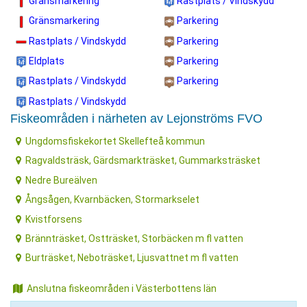
Gränsmarkering
Rastplats / Vindskydd
Gränsmarkering
Parkering
Rastplats / Vindskydd
Parkering
Eldplats
Parkering
Rastplats / Vindskydd
Parkering
Rastplats / Vindskydd
Fiskeområden i närheten av Lejonströms FVO
Ungdomsfiskekortet Skellefteå kommun
Ragvaldsträsk, Gärdsmarkträsket, Gummarksträsket
Nedre Bureälven
Ångsågen, Kvarnbäcken, Stormarkselet
Kvistforsens
Brännträsket, Ostträsket, Storbäcken m fl vatten
Burträsket, Neboträsket, Ljusvattnet m fl vatten
Anslutna fiskeområden i Västerbottens län