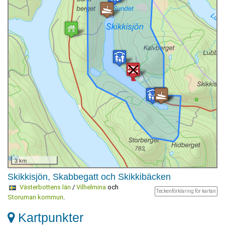
3 km
Skikkisjön, Skabbegatt och Skikkibäcken
Västerbottens län
/
Vilhelmina
och
Teckenförklaring för kartan
Storuman kommun
.
Kartpunkter