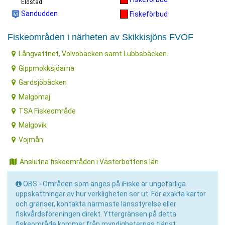
Eldstad
Sandudden
Fiskeförbud
Fiskeområden i närheten av Skikkisjöns FVOF
Långvattnet, Volvobäcken samt Lubbsbäcken.
Gippmokksjöarna
Gardsjöbäcken
Malgomaj
TSA Fiskeområde
Malgovik
Vojmån
Anslutna fiskeområden i Västerbottens län
OBS - Områden som anges på iFiske är ungefärliga
uppskattningar av hur verkligheten ser ut. För exakta kartor
och gränser, kontakta närmaste länsstyrelse eller
fiskvårdsföreningen direkt. Yttergränsen på detta
fiskeområde kommer från myndigheternas tjänst