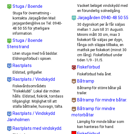
Vackert beläget vindskydd med
Stuga / Boende
en förunderlig solnedgång.
Stuga för övernattning -
Järjagården 0940-48 50 55
kontakta Järjagården Mail:
jarjagarden@live.se Tel: 0940-
30 dygnskort per år får säljas
48 50 55 för ytterligare
mellan 1 Juni till 31 Augusti.
information.
Minimi mått 30 cm, max 3
fiskekort får säljas per dygn,
Stuga / Boende
fånga och släppa tillbaka, en
Stenstrand
matfisk per fiskekort (minst 30
Liten stuga med två bäddar.
cm lång). Fiskeförbud under
Eldningsförbud i spisen.
tiden 1/9 - 31/5.
Rastplats
Fiskeförbud
Eldstad, grillgaller.
Fiskeförbud hela året.
Rastplats / Vindskydd
Båtramp
Fiskevårdsområdets
Båtramp för större båtar på
"Fiskeklubb". Lokal där möten
trailer.
hålls. Eldstad, fiskrök, torrdass
Båtramp för mindre båtar.
tillgängligt. Möjlighet till att
ställa båttrailer, husvagn, tälta.
Båtramp för mindre
Rastplats / Vindskydd
motorbåtar
Järvholmen
Lämplig för minde båtar som
kan hanteras för hand.
Rastplats med vindskydd.
Fiskeförbud