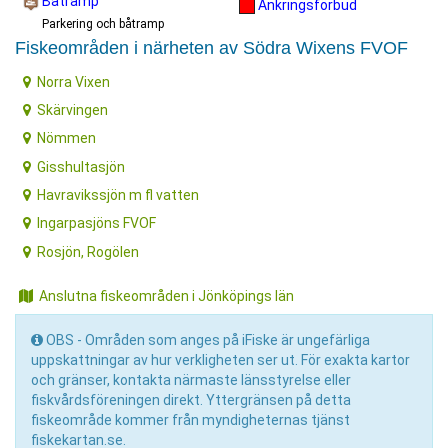
Båtramp
Ankringsförbud
Parkering och båtramp
Fiskeområden i närheten av Södra Wixens FVOF
Norra Vixen
Skärvingen
Nömmen
Gisshultasjön
Havravikssjön m fl vatten
Ingarpasjöns FVOF
Rosjön, Rogölen
Anslutna fiskeområden i Jönköpings län
OBS - Områden som anges på iFiske är ungefärliga
uppskattningar av hur verkligheten ser ut. För exakta kartor
och gränser, kontakta närmaste länsstyrelse eller
fiskvårdsföreningen direkt. Yttergränsen på detta
fiskeområde kommer från myndigheternas tjänst
fiskekartan.se.