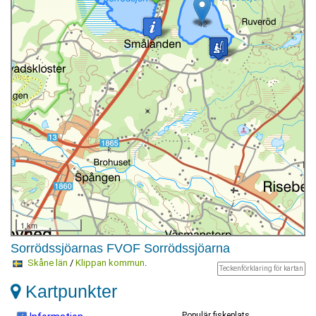
1 km
Sorrödssjöarnas FVOF Sorrödssjöarna
Skåne län
/
Klippan kommun
.
Teckenförklaring för kartan
Kartpunkter
Populär fiskeplats