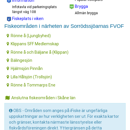
Information
Brygga
Infotavla vid parkeringsplats
längst väg 108
Allmän brygga
Fiskeplats i viken
Fiskeområden i närheten av Sorrödssjöarnas FVOF
Rönne å (Ljungbyhed)
Klippans SFF Medlemskap
Rönne å och Bäljane å (Klippan)
Bälingesjön
Hjälmsjön Pinnån
Lilla Hålsjön (Trollsjön)
Rönne å Tommarps Ene
Anslutna fiskeområden i Skåne län
OBS - Områden som anges på iFiske är ungefärliga
uppskattningar av hur verkligheten ser ut. För exakta kartor
och gränser, kontakta närmaste länsstyrelse eller
fiskvårdsföreningen direkt. Yttergränsen på detta