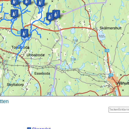
tten
Teckenförklarin