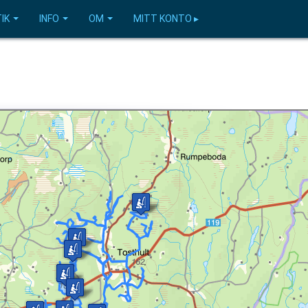
IK
INFO
OM
MITT KONTO ▸