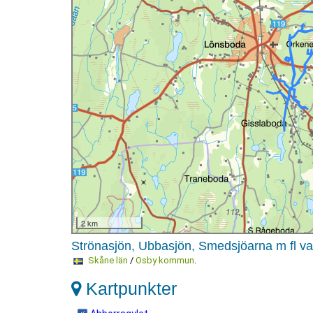
2 km
Strönasjön, Ubbasjön, Smedsjöarna m fl va
Skåne län
/
Osby kommun
.
Kartpunkter