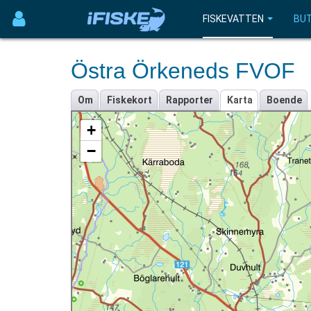
FISKEVATTEN
BUT
Östra Örkeneds FVOF
Om
Fiskekort
Rapporter
Karta
Boende
+
−