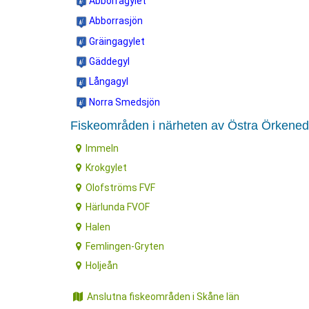
Abborragylet
Abborrasjön
Gräingagylet
Gäddegyl
Långagyl
Norra Smedsjön
Fiskeområden i närheten av Östra Örkene
Immeln
Krokgylet
Olofströms FVF
Härlunda FVOF
Halen
Femlingen-Gryten
Holjeån
Anslutna fiskeområden i Skåne län