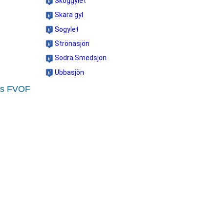
Skoggylet
Skära gyl
Sogylet
Strönasjön
Södra Smedsjön
Ubbasjön
ds FVOF