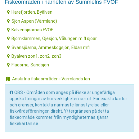
Fiskeområden i närheten av Summelns FVOF
Harefjorden, Byälven
Sjön Aspen (Värmland)
Kalvensjöarnas FVOF
Björnklammen, Öjesjön, Vålungen m fl sjöar
Svansjöarna, Ämmeskogsjön, Eldan mfl
Byälven zon1, zon2, zon3
Flagorna, Sandsjön
Anslutna fiskeområden i Värmlands län
OBS - Områden som anges på iFiske är ungefärliga
uppskattningar av hur verkligheten ser ut. För exakta kartor
och gränser, kontakta närmaste länsstyrelse eller
fiskvårdsföreningen direkt. Yttergränsen på detta
fiskeområde kommer från myndigheternas tjänst
fiskekartan.se.