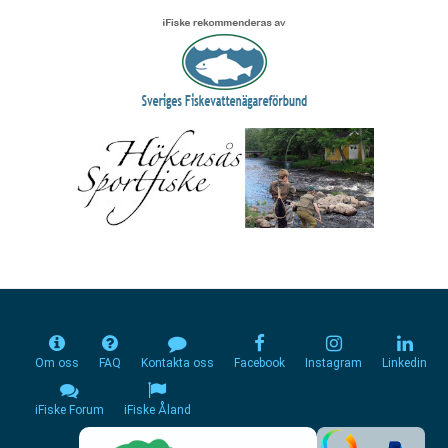
Om oss
FAQ
Kontakta oss
Facebook
Instagram
Linkedin
iFiske Forum
iFiske Åland