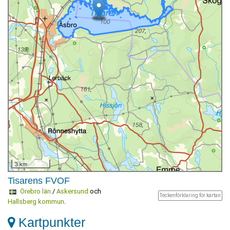
3 km
Tisarens FVOF
Örebro län
/
Askersund
och
Teckenförklaring för kartan
Hallsberg kommun
.
Kartpunkter