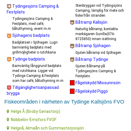
Stenbryggan vid Tydingsjöns
Tydingesjöns Camping &
Camping, lämplig för mete och
Festplats
fiske från stranden.
Tydingesjöns Camping &
Båtramp Kallsjön
Festplats, med café,
båtuthyrning, event m.m
Naturlig båtramp, kontakta
markägaren Gunilla(076-
Sjöhagens badplats
8725850) innan isättning.
Badplatsen i Sjöhagen. Lugn
Båtramp Sjöhagen
barnvänlig badplats med
grillmöjligheter o rutchkana.
Gjuten båtramp vid Sjöhagen.
Tydinge badplats
Båtramp Tydinge
Barnvänlig långgrund badplats
Gjuten Båtramp på
med rutchkana. Ligger vid
Tydingesjöns Camping &
Tydinge Camping & Festplats
Festplats.
som har café, båtuthyrning m.m
Fågelskydd Missunnsön
Tillgänglighetsanpassad
Fågelskydd Piggö
brygga
Fiskeområden i närheten av Tydinge Kallsjöns FVO
Helge Å (Broby Genastorp)
Nöbbelöv-Emsfors FVOF
Helgeå, Almaån och Gummastorpssjön