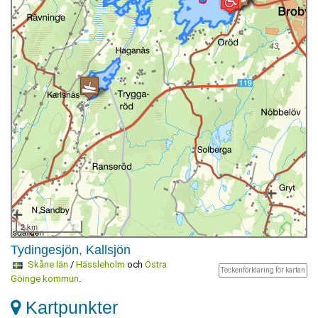
2 km
Tydingesjön, Kallsjön
Skåne län
/
Hässleholm
och
Östra
Teckenförklaring för kartan
Göinge kommun
.
Kartpunkter