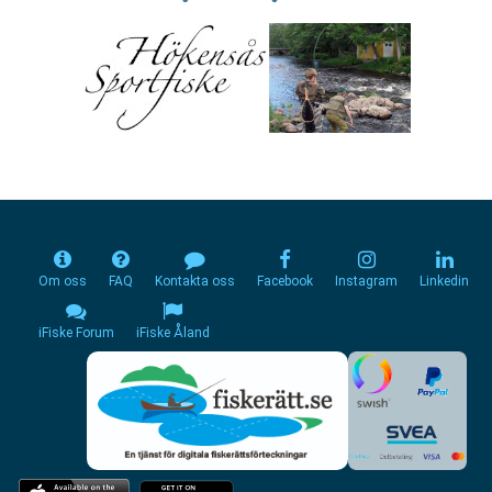
Om oss
FAQ
Kontakta oss
Facebook
Instagram
Linkedin
iFiske Forum
iFiske Åland