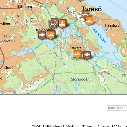
Teckenförklarin
OKQ8, Siklöjevägen 3. Medlems-/Fiskekort år vuxen 300 kr, upp 