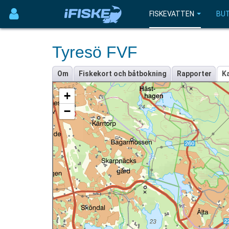
FISKEVATTEN
BUT
Tyresö FVF
Om
Fiskekort och båtbokning
Rapporter
K
+
−