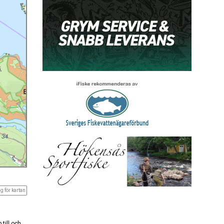
g för kartan
till och