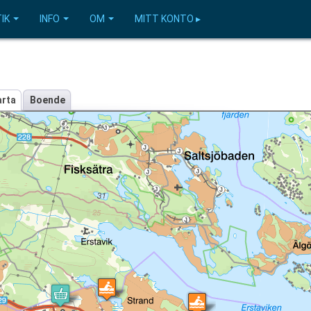
IK
INFO
OM
MITT KONTO ▸
arta
Boende