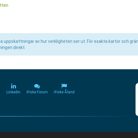
atten
uppskattningar av hur verkligheten ser ut. För exakta kartor och grän
ingen direkt.
m
Linkedin
iFiske Forum
iFiske Åland