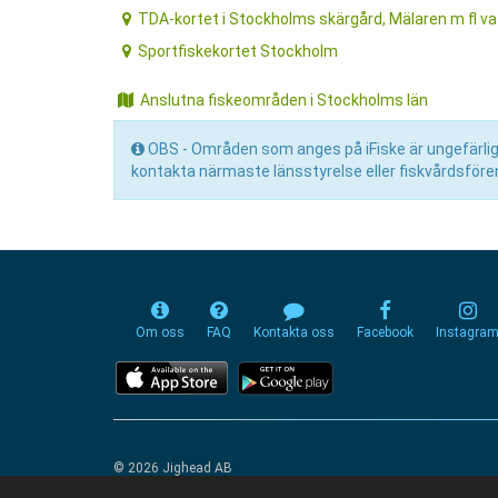
TDA-kortet i Stockholms skärgård, Mälaren m fl v
Sportfiskekortet Stockholm
Anslutna fiskeområden i Stockholms län
OBS - Områden som anges på iFiske är ungefärliga 
kontakta närmaste länsstyrelse eller fiskvårdsfören
Om oss
FAQ
Kontakta oss
Facebook
Instagra
© 2026 Jighead AB