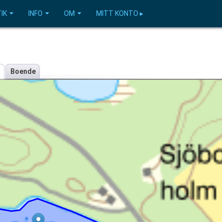
IK
INFO
OM
MITT KONTO ▸
a
Boende