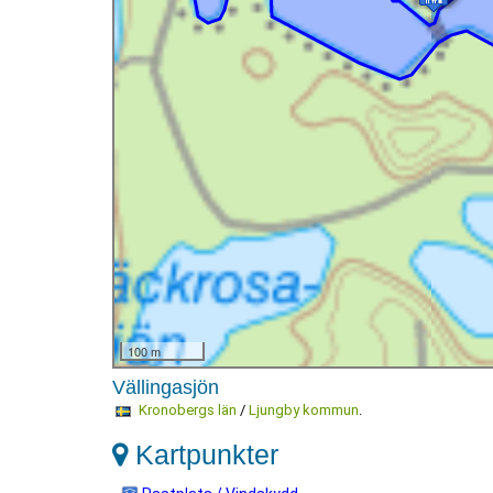
100 m
Vällingasjön
Kronobergs län
/
Ljungby kommun
.
Kartpunkter