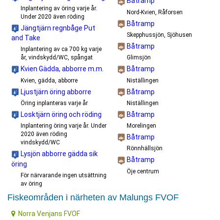
Båtramp
Inplantering av öring varje år.
Nord-Kvien, Råforsen
Under 2020 även röding
Båtramp
Jängtjärn regnbåge Put
Skepphussjön, Sjöhusen
and Take
Båtramp
Inplantering av ca 700 kg varje
Glimsjön
år, vindskydd/WC, spångat
Båtramp
Kvien Gädda, abborre m.m.
Niställingen
Kvien, gädda, abborre
Båtramp
Ljustjärn öring abborre
Niställingen
Öring inplanteras varje år
Båtramp
Losktjärn öring och röding
Morelingen
Inplantering öring varje år. Under
2020 även röding
Båtramp
vindskydd/WC
Rönnhällsjön
Lysjön abborre gädda sik
Båtramp
öring
Öje centrum
För närvarande ingen utsättning
av öring
Fiskeområden i närheten av Malungs FVOF
Norra Venjans FVOF