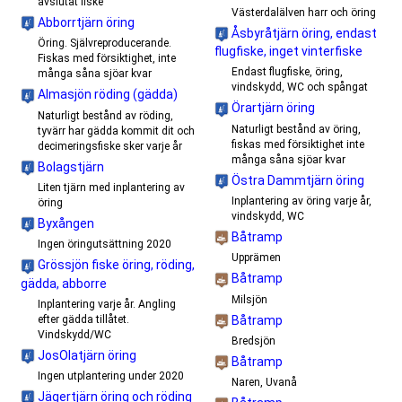
avslutat fiske
Västerdalälven harr och öring
Abborrtjärn öring
Åsbyråtjärn öring, endast
Öring. Självreproducerande.
flugfiske, inget vinterfiske
Fiskas med försiktighet, inte
Endast flugfiske, öring,
många såna sjöar kvar
vindskydd, WC och spångat
Almasjön röding (gädda)
Örartjärn öring
Naturligt bestånd av röding,
Naturligt bestånd av öring,
tyvärr har gädda kommit dit och
fiskas med försiktighet inte
decimeringsfiske sker varje år
många såna sjöar kvar
Bolagstjärn
Östra Dammtjärn öring
Liten tjärn med inplantering av
Inplantering av öring varje år,
öring
vindskydd, WC
Byxången
Båtramp
Ingen öringutsättning 2020
Upprämen
Grössjön fiske öring, röding,
Båtramp
gädda, abborre
Milsjön
Inplantering varje år. Angling
efter gädda tillåtet.
Båtramp
Vindskydd/WC
Bredsjön
JosOlatjärn öring
Båtramp
Ingen utplantering under 2020
Naren, Uvanå
Jägertjärn öring och röding