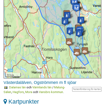
10 km
Västerdalälven, Ogströmmen m fl sjöar
Dalarnas län
och
Värmlands län
/
Malung-
Teckenförklaring för kartan
Sälen
,
Hagfors
,
Mora
och
Vansbro kommun
.
Kartpunkter