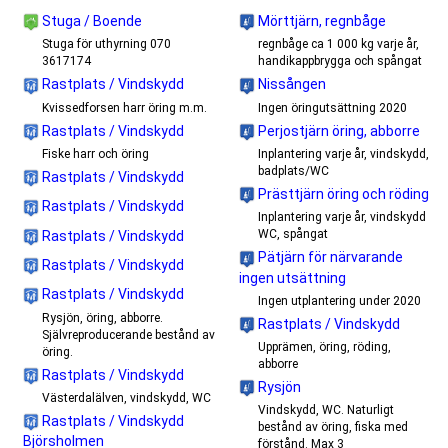
Stuga / Boende
Mörttjärn, regnbåge
Stuga för uthyrning 070
regnbåge ca 1 000 kg varje år,
3617174
handikappbrygga och spångat
Rastplats / Vindskydd
Nissången
Kvissedforsen harr öring m.m.
Ingen öringutsättning 2020
Rastplats / Vindskydd
Perjostjärn öring, abborre
Fiske harr och öring
Inplantering varje år, vindskydd,
badplats/WC
Rastplats / Vindskydd
Prästtjärn öring och röding
Rastplats / Vindskydd
Inplantering varje år, vindskydd
WC, spångat
Rastplats / Vindskydd
Pätjärn för närvarande
Rastplats / Vindskydd
ingen utsättning
Rastplats / Vindskydd
Ingen utplantering under 2020
Rysjön, öring, abborre.
Rastplats / Vindskydd
Självreproducerande bestånd av
Upprämen, öring, röding,
öring.
abborre
Rastplats / Vindskydd
Rysjön
Västerdalälven, vindskydd, WC
Vindskydd, WC. Naturligt
Rastplats / Vindskydd
bestånd av öring, fiska med
Björsholmen
förstånd. Max 3