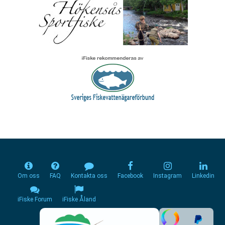
Om oss
FAQ
Kontakta oss
Facebook
Instagram
Linkedin
iFiske Forum
iFiske Åland