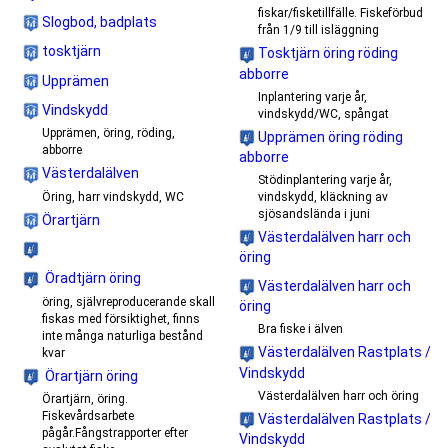
fiskar/fisketillfälle. Fiskeförbud
Slogbod, badplats
från 1/9 till isläggning
tosktjärn
Tosktjärn öring röding
abborre
Upprämen
Inplantering varje år,
Vindskydd
vindskydd/WC, spångat
Upprämen, öring, röding,
Upprämen öring röding
abborre
abborre
Västerdalälven
Stödinplantering varje år,
Öring, harr vindskydd, WC
vindskydd, kläckning av
sjösandslända i juni
Örartjärn
Västerdalälven harr och
öring
Öradtjärn öring
Västerdalälven harr och
öring, självreproducerande skall
öring
fiskas med försiktighet, finns
Bra fiske i älven
inte många naturliga bestånd
Västerdalälven Rastplats /
kvar
Vindskydd
Örartjärn öring
Västerdalälven harr och öring
Örartjärn, öring.
Fiskevårdsarbete
Västerdalälven Rastplats /
pågår.Fångstrapporter efter
Vindskydd