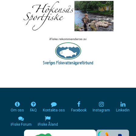
Om oss
FAQ
Kontakta oss
Facebook
Instagram
Linkedin
iFiske Forum
iFiske Åland