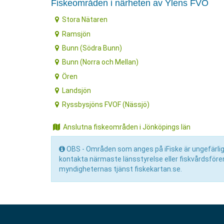
Fiskeområden i närheten av Ylens FVO
Stora Nätaren
Ramsjön
Bunn (Södra Bunn)
Bunn (Norra och Mellan)
Ören
Landsjön
Ryssbysjöns FVOF (Nässjö)
Anslutna fiskeområden i Jönköpings län
OBS - Områden som anges på iFiske är ungefärliga 
kontakta närmaste länsstyrelse eller fiskvårdsför
myndigheternas tjänst fiskekartan.se.