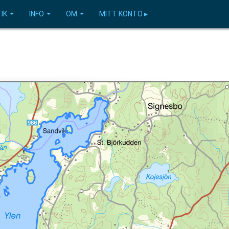
IK
INFO
OM
MITT KONTO ▸