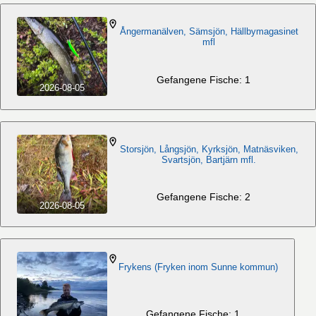
Ångermanälven, Sämsjön, Hällbymagasinet
mfl
Gefangene Fische: 1
2026-08-05
Storsjön, Långsjön, Kyrksjön, Matnäsviken,
Svartsjön, Bartjärn mfl.
Gefangene Fische: 2
2026-08-05
Frykens (Fryken inom Sunne kommun)
Gefangene Fische: 1