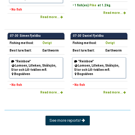
• 1 fish(es)
Pike
at 1.2 kg.
• No fish
Read more...
Read more...
07-30
Simen Fjeldbu
07-30
Daniel Fjeldbu
Fishing method:
Övrigt
Fishing method:
Övrigt
Best lure/bait:
Earthworm
Best lure/bait:
Earthworm
"Reinbow"
"Reinbow"
Lomsen, Lilleken, Skålsjön,
Lomsen, Lilleken, Skålsjön,
Stor och Lill-tvällen mfl.
Stor och Lill-tvällen mfl.
Bogsälven
Bogsälven
• No fish
• No fish
Read more...
Read more...
See more reports!