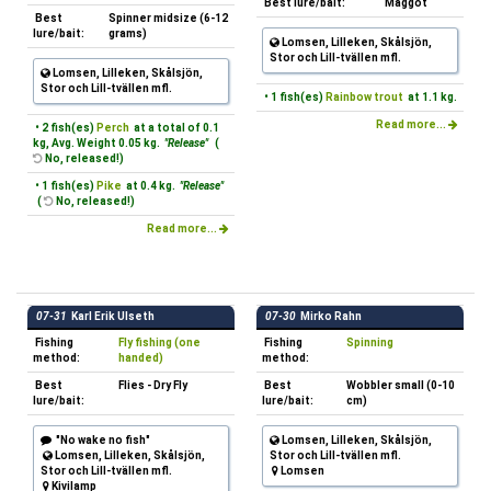
Best lure/bait:
Maggot
Best
Spinner midsize (6-12
lure/bait:
grams)
Lomsen, Lilleken, Skålsjön,
Stor och Lill-tvällen mfl.
Lomsen, Lilleken, Skålsjön,
Stor och Lill-tvällen mfl.
• 1 fish(es)
Rainbow trout
at 1.1 kg.
Read more...
• 2 fish(es)
Perch
at a total of 0.1
kg, Avg. Weight 0.05 kg.
"Release"
(
No, released!)
• 1 fish(es)
Pike
at 0.4 kg.
"Release"
(
No, released!)
Read more...
07-31
Karl Erik Ulseth
07-30
Mirko Rahn
Fishing
Fly fishing (one
Fishing
Spinning
method:
handed)
method:
Best
Flies - Dry Fly
Best
Wobbler small (0-10
lure/bait:
lure/bait:
cm)
"No wake no fish"
Lomsen, Lilleken, Skålsjön,
Lomsen, Lilleken, Skålsjön,
Stor och Lill-tvällen mfl.
Stor och Lill-tvällen mfl.
Lomsen
Kivilamp