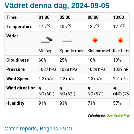
Vädret denna dag, 2024-09-05
Time
01:00
05:00
08:00
10:00
°C
°C
°C
°C
Temperature
14.7
10.7
13.7
17.7
Väder
Molnigt
Spridda moln
Klar himmel
Klar himme
Cloudiness
60%
25%
10%
10%
Pressure
1027 hPa
1028 hPa
1029 hPa
1029 hPa
Wind Speed
1.2 m/s
1.2 m/s
1.3 m/s
2.2 m/s
Wind direction
°
°
°
°
NÖ (60
)
NÖ (52
)
NÖ (57
)
ÖNÖ (75
)
Humidity
91%
93%
71%
57%
Väderdata från
OpenWeatherMap
Catch reports, Bogens FVOF