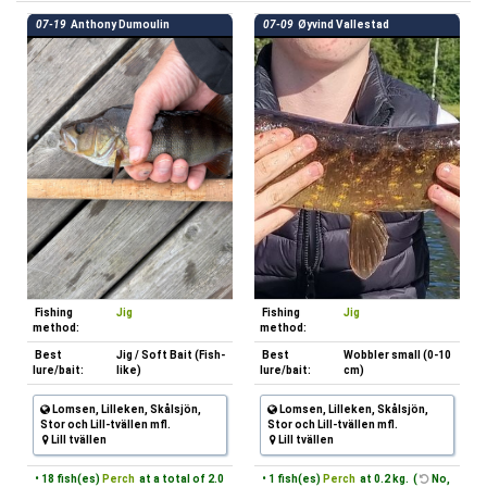
07-19
Anthony Dumoulin
07-09
Øyvind Vallestad
Fishing
Jig
Fishing
Jig
method:
method:
Best
Jig / Soft Bait (Fish-
Best
Wobbler small (0-10
lure/bait:
like)
lure/bait:
cm)
Lomsen, Lilleken, Skålsjön,
Lomsen, Lilleken, Skålsjön,
Stor och Lill-tvällen mfl.
Stor och Lill-tvällen mfl.
Lill tvällen
Lill tvällen
• 18 fish(es)
Perch
at a total of 2.0
• 1 fish(es)
Perch
at 0.2 kg. (
No,