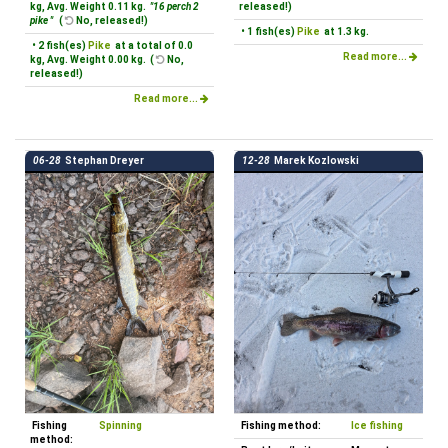
kg, Avg. Weight 0.11 kg.
"16 perch 2
released!)
pike "
(
No, released!)
• 1 fish(es)
Pike
at 1.3 kg.
• 2 fish(es)
Pike
at a total of 0.0
Read more...
kg, Avg. Weight 0.00 kg. (
No,
released!)
Read more...
06-28
Stephan Dreyer
12-28
Marek Kozlowski
Fishing
Spinning
Fishing method:
Ice fishing
method: