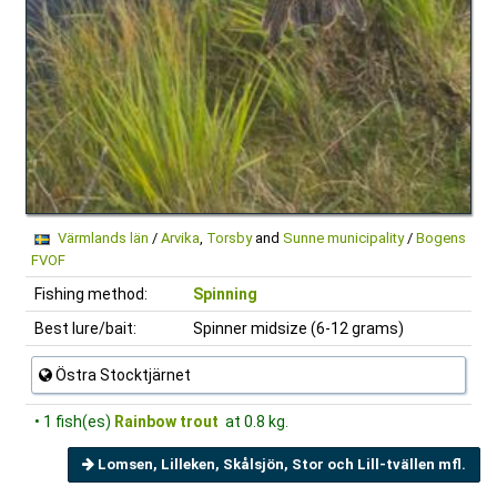
Värmlands län
/
Arvika
,
Torsby
and
Sunne municipality
/
Bogens
FVOF
Fishing method:
Spinning
Best lure/bait:
Spinner midsize (6-12 grams)
Östra Stocktjärnet
• 1 fish(es)
Rainbow trout
at 0.8 kg.
Lomsen, Lilleken, Skålsjön, Stor och Lill-tvällen mfl.