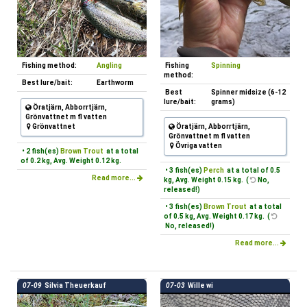
Fishing method:
Angling
Fishing
Spinning
method:
Best lure/bait:
Earthworm
Best
Spinner midsize (6-12
lure/bait:
grams)
Öratjärn, Abborrtjärn,
Grönvattnet m fl vatten
Grönvattnet
Öratjärn, Abborrtjärn,
Grönvattnet m fl vatten
Övriga vatten
• 2 fish(es)
Brown Trout
at a total
of 0.2 kg, Avg. Weight 0.12 kg.
• 3 fish(es)
Perch
at a total of 0.5
Read more...
kg, Avg. Weight 0.15 kg. (
No,
released!)
• 3 fish(es)
Brown Trout
at a total
of 0.5 kg, Avg. Weight 0.17 kg. (
No, released!)
Read more...
07-09
Silvia Theuerkauf
07-03
Wille wi