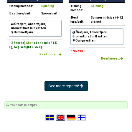
Fishing method:
Spinning
Fishing
Spinning
method:
Best lure/bait:
Spoon bait
Best
Spinner midsize (6-12
lure/bait:
grams)
Öratjärn, Abborrtjärn,
Grönvattnet m fl vatten
Hummeltjärn
Öratjärn, Abborrtjärn,
Grönvattnet m fl vatten
Övriga vatten
• 2 fish(es)
Char
at a total of 1.5
kg, Avg. Weight 0.75 kg.
• No fish
Read more...
Read more...
See more reports!
Your cart is empty.