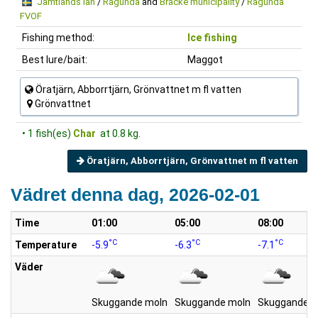
Jämtlands län
/
Ragunda
and
Bräcke municipality
/
Ragunda
FVOF
Fishing method:
Ice fishing
Best lure/bait:
Maggot
Öratjärn, Abborrtjärn, Grönvattnet m fl vatten
Grönvattnet
• 1 fish(es)
Char
at 0.8 kg.
Öratjärn, Abborrtjärn, Grönvattnet m fl vatten
Vädret denna dag, 2026-02-01
Time
01:00
05:00
08:00
°C
°C
°C
Temperature
-5.9
-6.3
-7.1
Väder
Skuggande moln
Skuggande moln
Skuggande m