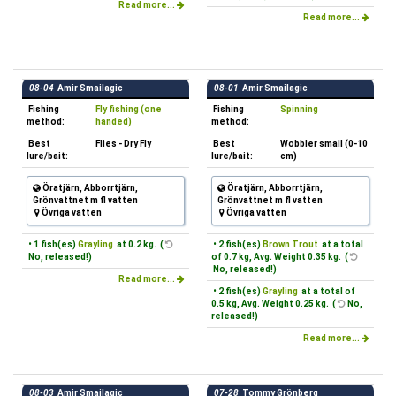
Read more...
Read more...
08-04
Amir Smailagic
08-01
Amir Smailagic
Fishing
Fly fishing (one
Fishing
Spinning
method:
handed)
method:
Best
Flies - Dry Fly
Best
Wobbler small (0-10
lure/bait:
lure/bait:
cm)
Öratjärn, Abborrtjärn,
Öratjärn, Abborrtjärn,
Grönvattnet m fl vatten
Grönvattnet m fl vatten
Övriga vatten
Övriga vatten
• 1 fish(es)
Grayling
at 0.2 kg. (
• 2 fish(es)
Brown Trout
at a total
No, released!)
of 0.7 kg, Avg. Weight 0.35 kg. (
No, released!)
Read more...
• 2 fish(es)
Grayling
at a total of
0.5 kg, Avg. Weight 0.25 kg. (
No,
released!)
Read more...
08-03
Amir Smailagic
07-28
Tommy Grönberg