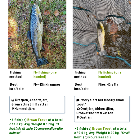
Fishing
Fly fishing (one
Fishing
Fly fishing (one
method:
handed)
method:
handed)
Best
Fly - Klinkhammer
Best
Flies - Dry Fly
lure/bait:
lure/bait:
Öratjärn, Abborrtjärn,
"Very alert but mostly small
Grönvattnet m fl vatten
trout"
Hummeltjärn
Öratjärn, Abborrtjärn,
Grönvattnet m fl vatten
Öratjärn
• 6 fish(es)
Brown Trout
at a total
of 1.0 kg, Avg. Weight 0.17 kg.
"3
food fish, all under 30cm were allowed to
• 5 fish(es)
Brown Trout
at a total
swim on"
of 0.0 kg, Avg. Weight 0.00 kg.
"Small
trout"
(
No, released!)