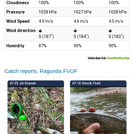
Cloudiness
100%
100%
100%
Pressure
1028 hPa
1027 hPa
1028 hPa
Wind Speed
4.9 m/s
4.6 m/s
4.5 m/s
Wind direction
°
°
°
S (187
)
S (184
)
S (183
)
Humidity
87%
90%
90%
Väderdata från
OpenWeatherMap
Catch reports, Ragunda FVOF
07-22
Jiri Stanek
07-10
Henrik Thell