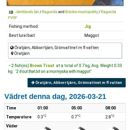
Jämtlands län
/
Ragunda
and
Bräcke municipality
/
Ragunda
FVOF
Fishing method:
Jig
Best lure/bait:
Maggot
Öratjärn, Abborrtjärn, Grönvattnet m fl vatten
Öratjärn
• 2 fish(es)
Brown Trout
at a total of 0.7 kg, Avg. Weight 0.33
kg.
"2 trout that bit on a mormyska with maggot"
Öratjärn, Abborrtjärn, Grönvattnet m fl vatten
Vädret denna dag, 2026-03-21
Time
01:00
05:00
08:00
°C
°C
°C
Temperature
0.3
0.7
2.8
Väder