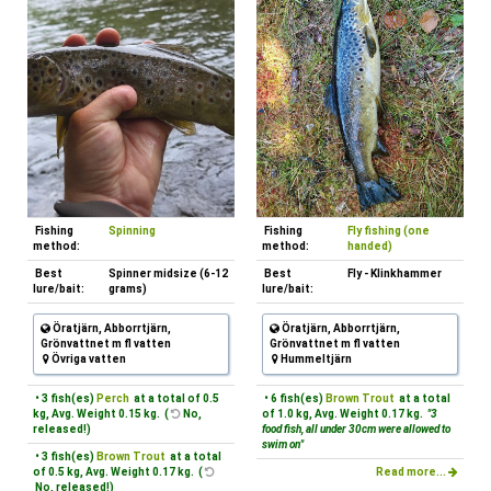
Fishing
Spinning
Fishing
Fly fishing (one
method:
method:
handed)
Best
Spinner midsize (6-12
Best
Fly - Klinkhammer
lure/bait:
grams)
lure/bait:
Öratjärn, Abborrtjärn,
Öratjärn, Abborrtjärn,
Grönvattnet m fl vatten
Grönvattnet m fl vatten
Övriga vatten
Hummeltjärn
• 3 fish(es)
Perch
at a total of 0.5
• 6 fish(es)
Brown Trout
at a total
kg, Avg. Weight 0.15 kg. (
No,
of 1.0 kg, Avg. Weight 0.17 kg.
"3
released!)
food fish, all under 30cm were allowed to
swim on"
• 3 fish(es)
Brown Trout
at a total
of 0.5 kg, Avg. Weight 0.17 kg. (
Read more...
No, released!)