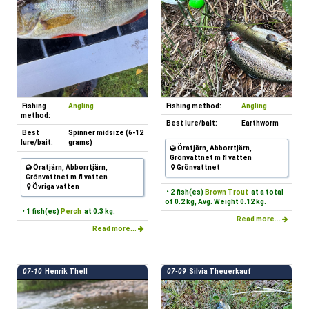
Fishing
Angling
Fishing method:
Angling
method:
Best lure/bait:
Earthworm
Best
Spinner midsize (6-12
lure/bait:
grams)
Öratjärn, Abborrtjärn,
Grönvattnet m fl vatten
Öratjärn, Abborrtjärn,
Grönvattnet
Grönvattnet m fl vatten
Övriga vatten
• 2 fish(es)
Brown Trout
at a total
of 0.2 kg, Avg. Weight 0.12 kg.
• 1 fish(es)
Perch
at 0.3 kg.
Read more...
Read more...
07-10
Henrik Thell
07-09
Silvia Theuerkauf