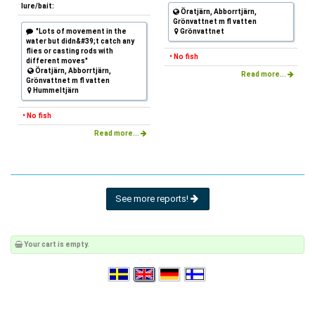
lure/bait:
Öratjärn, Abborrtjärn,
Grönvattnet m fl vatten
"Lots of movement in the
Grönvattnet
water but didn&#39;t catch any
flies or casting rods with
• No fish
different moves"
Öratjärn, Abborrtjärn,
Read more...
Grönvattnet m fl vatten
Hummeltjärn
• No fish
Read more...
See more reports!
Your cart is empty.