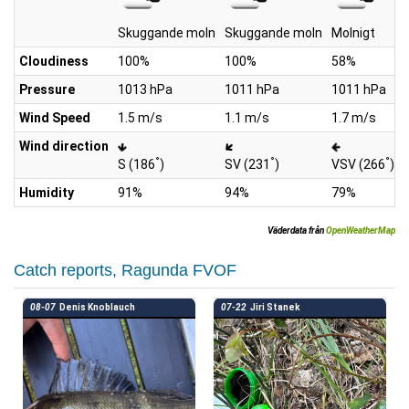
Skuggande moln
Skuggande moln
Molnigt
Cloudiness
100%
100%
58%
Pressure
1013 hPa
1011 hPa
1011 hPa
Wind Speed
1.5 m/s
1.1 m/s
1.7 m/s
Wind direction
°
°
°
S (186
)
SV (231
)
VSV (266
)
Humidity
91%
94%
79%
Väderdata från
OpenWeatherMap
Catch reports, Ragunda FVOF
08-07
Denis Knoblauch
07-22
Jiri Stanek