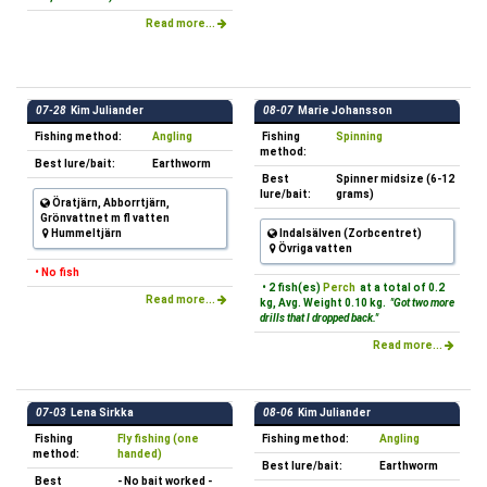
Read more...
07-28
Kim Juliander
08-07
Marie Johansson
Fishing method:
Angling
Fishing
Spinning
method:
Best lure/bait:
Earthworm
Best
Spinner midsize (6-12
lure/bait:
grams)
Öratjärn, Abborrtjärn,
Grönvattnet m fl vatten
Hummeltjärn
Indalsälven (Zorbcentret)
Övriga vatten
• No fish
• 2 fish(es)
Perch
at a total of 0.2
Read more...
kg, Avg. Weight 0.10 kg.
"Got two more
drills that I dropped back."
Read more...
07-03
Lena Sirkka
08-06
Kim Juliander
Fishing
Fly fishing (one
Fishing method:
Angling
method:
handed)
Best lure/bait:
Earthworm
Best
- No bait worked -