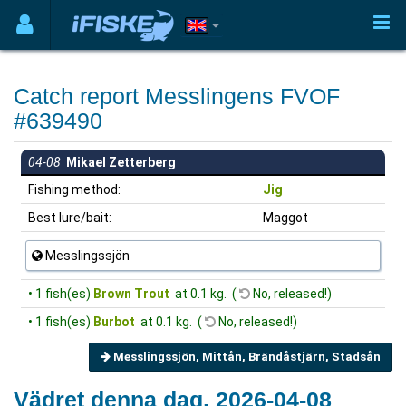
Catch report Messlingens FVOF
#639490
04-08
Mikael Zetterberg
Fishing method:
Jig
Best lure/bait:
Maggot
Messlingssjön
• 1 fish(es)
Brown Trout
at 0.1 kg. (
No, released!)
• 1 fish(es)
Burbot
at 0.1 kg. (
No, released!)
Messlingssjön, Mittån, Brändåstjärn, Stadsån
Vädret denna dag, 2026-04-08