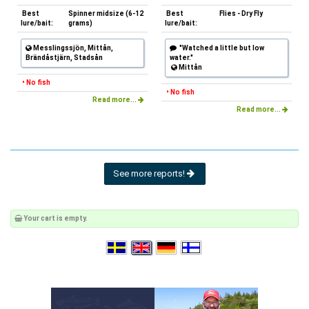
Best
Spinner midsize (6-12
Best
Flies - Dry Fly
lure/bait:
grams)
lure/bait:
Messlingssjön, Mittån,
"Watched a little but low
Brändåstjärn, Stadsån
water."
Mittån
• No fish
• No fish
Read more...
Read more...
See more reports!
Your cart is empty.