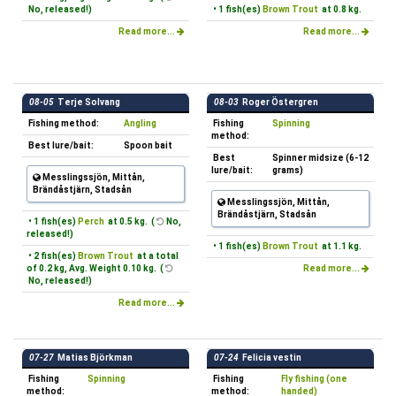
No, released!)
• 1 fish(es)
Brown Trout
at 0.8 kg.
Read more...
Read more...
08-05
Terje Solvang
08-03
Roger Östergren
Fishing method:
Angling
Fishing
Spinning
method:
Best lure/bait:
Spoon bait
Best
Spinner midsize (6-12
lure/bait:
grams)
Messlingssjön, Mittån,
Brändåstjärn, Stadsån
Messlingssjön, Mittån,
Brändåstjärn, Stadsån
• 1 fish(es)
Perch
at 0.5 kg. (
No,
released!)
• 1 fish(es)
Brown Trout
at 1.1 kg.
• 2 fish(es)
Brown Trout
at a total
of 0.2 kg, Avg. Weight 0.10 kg. (
Read more...
No, released!)
Read more...
07-27
Matias Björkman
07-24
Felicia vestin
Fishing
Spinning
Fishing
Fly fishing (one
method:
method:
handed)