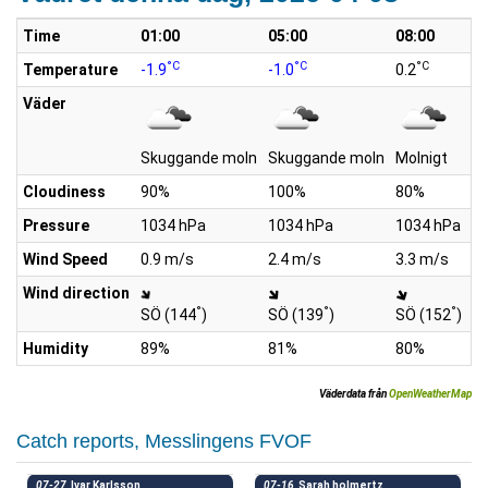
Time
01:00
05:00
08:00
1
°C
°C
°C
Temperature
-1.9
-1.0
0.2
2.
Väder
Skuggande moln
Skuggande moln
Molnigt
Mo
Cloudiness
90%
100%
80%
8
Pressure
1034 hPa
1034 hPa
1034 hPa
1
Wind Speed
0.9 m/s
2.4 m/s
3.3 m/s
5.
Wind direction
°
°
°
SÖ (144
)
SÖ (139
)
SÖ (152
)
S
Humidity
89%
81%
80%
7
Väderdata från
OpenWeatherMap
Catch reports, Messlingens FVOF
07-27
Ivar Karlsson
07-16
Sarah holmertz