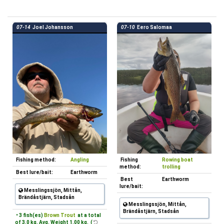
07-14
Joel Johansson
07-10
Eero Salomaa
Fishing method:
Angling
Fishing
Rowing boat
method:
trolling
Best lure/bait:
Earthworm
Best
Earthworm
lure/bait:
Messlingssjön, Mittån,
Brändåstjärn, Stadsån
Messlingssjön, Mittån,
Brändåstjärn, Stadsån
• 3 fish(es)
Brown Trout
at a total
of 3.0 kg, Avg. Weight 1.00 kg. (