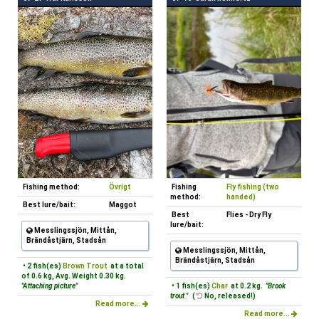
Fishing method:
Övrigt
Fishing
Fly fishing (two
method:
handed)
Best lure/bait:
Maggot
Best
Flies - Dry Fly
lure/bait:
Messlingssjön, Mittån,
Brändåstjärn, Stadsån
Messlingssjön, Mittån,
Brändåstjärn, Stadsån
• 2 fish(es)
Brown Trout
at a total
of 0.6 kg, Avg. Weight 0.30 kg.
"Attaching picture"
• 1 fish(es)
Char
at 0.2 kg.
"Brook
trout "
(
No, released!)
Read more...
Read more...