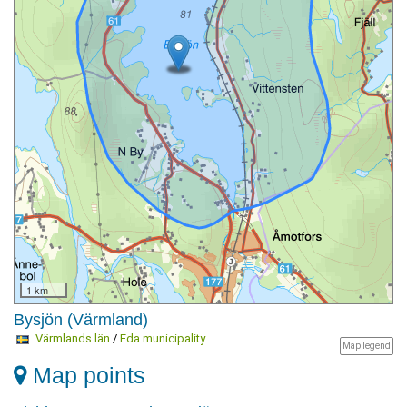
1 km
Bysjön (Värmland)
Värmlands län
/
Eda municipality
.
Map legend
Map points