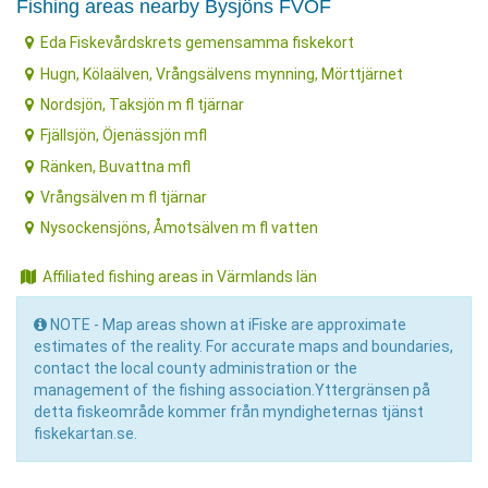
Fishing areas nearby Bysjöns FVOF
Eda Fiskevårdskrets gemensamma fiskekort
Hugn, Kölaälven, Vrångsälvens mynning, Mörttjärnet
Nordsjön, Taksjön m fl tjärnar
Fjällsjön, Öjenässjön mfl
Ränken, Buvattna mfl
Vrångsälven m fl tjärnar
Nysockensjöns, Åmotsälven m fl vatten
Affiliated fishing areas in Värmlands län
NOTE - Map areas shown at iFiske are approximate
estimates of the reality. For accurate maps and boundaries,
contact the local county administration or the
management of the fishing association.Yttergränsen på
detta fiskeområde kommer från myndigheternas tjänst
fiskekartan.se.