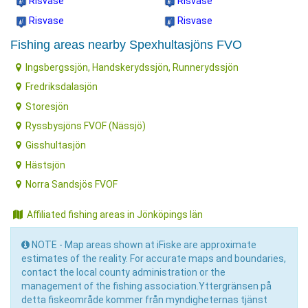
Risvase
Risvase
Risvase
Risvase
Fishing areas nearby Spexhultasjöns FVO
Ingsbergssjön, Handskerydssjön, Runnerydssjön
Fredriksdalasjön
Storesjön
Ryssbysjöns FVOF (Nässjö)
Gisshultasjön
Hästsjön
Norra Sandsjös FVOF
Affiliated fishing areas in Jönköpings län
NOTE - Map areas shown at iFiske are approximate
estimates of the reality. For accurate maps and boundaries,
contact the local county administration or the
management of the fishing association.Yttergränsen på
detta fiskeområde kommer från myndigheternas tjänst