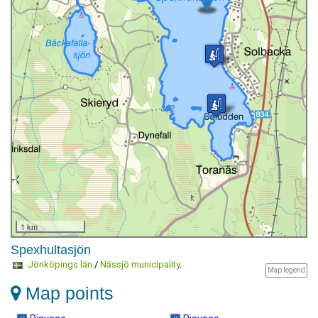
1 km
Spexhultasjön
Jönköpings län
/
Nässjö municipality
.
Map legend
Map points