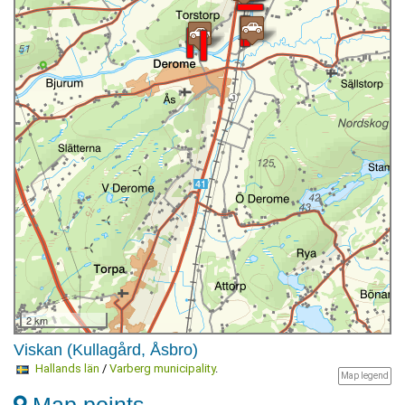
2 km
Viskan (Kullagård, Åsbro)
Hallands län
/
Varberg municipality
.
Map legend