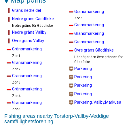
Map points
Gräns nedre del
Gränsmarkering
Zon6
Nedre gräns Gäddfiske
Gränsmarkering
Nedre gräns för Gäddfiske
Nedre gräns Vallby
Gränsmarkering
Övre gräns Vallby
Gränsmarkering
Gränsmarkering
Övre gräns Gäddfiske
Zon1
Här börjar den övre gränsen för
Gäddfiske
Gränsmarkering
Parkering
Zon2
Gränsmarkering
Parkering
Zon3
Parkering
Gränsmarkering
Parkering
Zon4
Parkering, Vallby,Markusa
Gränsmarkering
Zon5
Fishing areas nearby Torstorp-Vallby-Veddige
samfällighetsförening