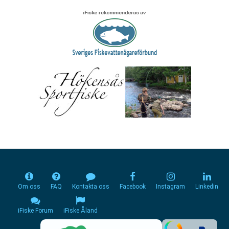
Om oss
FAQ
Kontakta oss
Facebook
Instagram
Linkedin
iFiske Forum
iFiske Åland