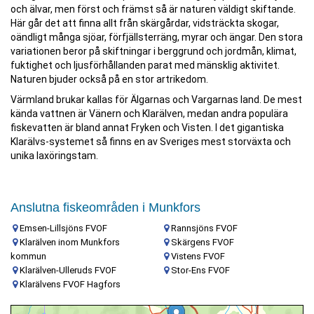
och älvar, men först och främst så är naturen väldigt skiftande.
Här går det att finna allt från skärgårdar, vidsträckta skogar,
oändligt många sjöar, förfjällsterräng, myrar och ängar. Den stora
variationen beror på skiftningar i berggrund och jordmån, klimat,
fuktighet och ljusförhållanden parat med mänsklig aktivitet.
Naturen bjuder också på en stor artrikedom.
Värmland brukar kallas för Älgarnas och Vargarnas land. De mest
kända vattnen är Vänern och Klarälven, medan andra populära
fiskevatten är bland annat Fryken och Visten. I det gigantiska
Klarälvs-systemet så finns en av Sveriges mest storväxta och
unika laxöringstam.
Anslutna fiskeområden i Munkfors
Emsen-Lillsjöns FVOF
Rannsjöns FVOF
Klarälven inom Munkfors
Skärgens FVOF
kommun
Vistens FVOF
Klarälven-Ulleruds FVOF
Stor-Ens FVOF
Klarälvens FVOF Hagfors