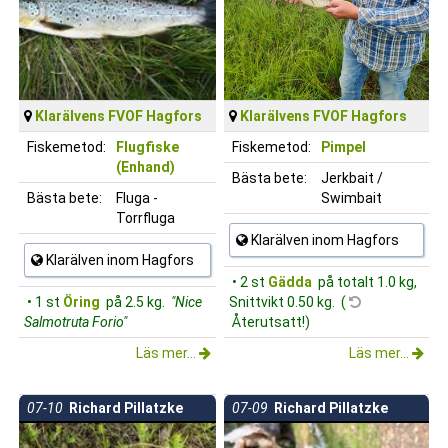
Klarälvens FVOF Hagfors
Klarälvens FVOF Hagfors
Fiskemetod:
Flugfiske
Fiskemetod:
Pimpel
(Enhand)
Bästa bete:
Jerkbait /
Bästa bete:
Fluga -
Swimbait
Torrfluga
Klarälven inom Hagfors
Klarälven inom Hagfors
• 2 st
Gädda
på totalt 1.0 kg,
• 1 st
Öring
på 2.5 kg.
"Nice
Snittvikt 0.50 kg. (
Salmotruta Forio"
Återutsatt!)
Läs mer...
Läs mer...
07-10
Richard Pillatzke
07-09
Richard Pillatzke