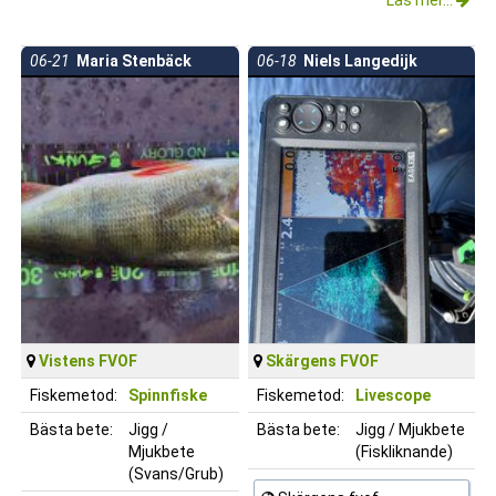
06-21
Maria Stenbäck
06-18
Niels Langedijk
Vistens FVOF
Skärgens FVOF
Fiskemetod:
Spinnfiske
Fiskemetod:
Livescope
Bästa bete:
Jigg /
Bästa bete:
Jigg / Mjukbete
Mjukbete
(Fiskliknande)
(Svans/Grub)