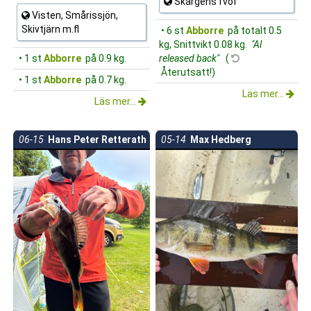
Skärgens fvof
Visten, Smårissjön,
Skivtjärn m.fl
• 6 st
Abborre
på totalt 0.5
kg, Snittvikt 0.08 kg.
"Al
• 1 st
Abborre
på 0.9 kg.
released back"
(
Återutsatt!)
• 1 st
Abborre
på 0.7 kg.
Läs mer...
Läs mer...
06-15
Hans Peter Retterath
05-14
Max Hedberg