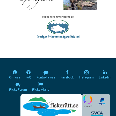
Om oss
FAQ
Kontakta oss
Facebook
Instagram
Linkedin
iFiske Forum
iFiske Åland