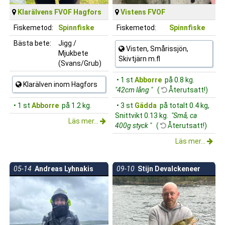
Klarälvens FVOF Hagfors
Vistens FVOF
Fiskemetod:
Spinnfiske
Fiskemetod:
Spinnfiske
Bästa bete:
Jigg /
Visten, Smårissjön,
Mjukbete
Skivtjärn m.fl
(Svans/Grub)
• 1 st
Abborre
på 0.8 kg.
Klarälven inom Hagfors
"42cm lång "
(
Återutsatt!)
• 1 st
Abborre
på 1.2 kg.
• 3 st
Gädda
på totalt 0.4 kg,
Snittvikt 0.13 kg.
"Små, ca
Läs mer...
400g styck "
(
Återutsatt!)
Läs mer...
05-14
Andreas Lyhnakis
09-10
Stijn Devalckeneer