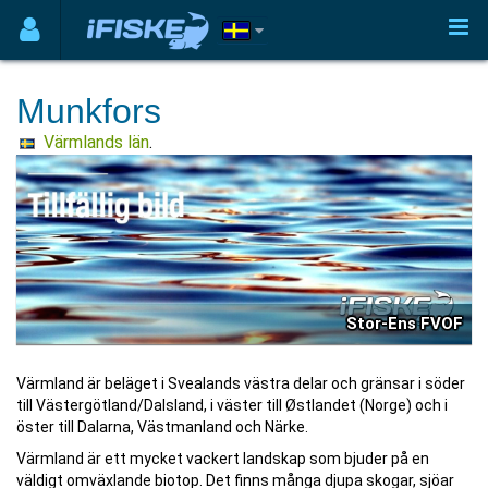
Munkfors
Värmlands län
.
Stor-Ens FVOF
Värmland är beläget i Svealands västra delar och gränsar i söder
till Västergötland/Dalsland, i väster till Østlandet (Norge) och i
öster till Dalarna, Västmanland och Närke.
Värmland är ett mycket vackert landskap som bjuder på en
väldigt omväxlande biotop. Det finns många djupa skogar, sjöar