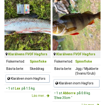
Klarälvens FVOF Hagfors
Klarälvens FVOF Hagfors
Fiskemetod:
Spinnfiske
Fiskemetod:
Spinnfiske
Bästa bete:
Skeddrag
Bästa bete:
Jigg / Mjukbete
(Svans/Grub)
Klarälven inom Hagfors
Klarälven inom Hagfors
• 1 st
Lax
på 1.5 kg.
• 1 st
Abborre
på 0.8 kg.
Läs mer...
"Etwa 35cm "
Läs mer...