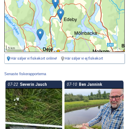
5 km
Här säljer vi fiskekort online!
Här säljer vi ej fiskekort
Senaste fiskerapporterna
07-22
Severin Jauch
07-10
Ben Jannink