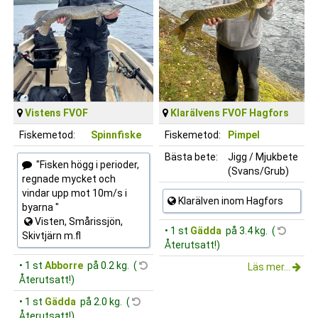
Vistens FVOF
Klarälvens FVOF Hagfors
Fiskemetod:
Spinnfiske
Fiskemetod:
Pimpel
Bästa bete:
Jigg / Mjukbete
"Fisken högg i perioder,
(Svans/Grub)
regnade mycket och
vindar upp mot 10m/s i
Klarälven inom Hagfors
byarna "
Visten, Smårissjön,
• 1 st
Gädda
på 3.4 kg. (
Skivtjärn m.fl
Återutsatt!)
• 1 st
Abborre
på 0.2 kg. (
Läs mer...
Återutsatt!)
• 1 st
Gädda
på 2.0 kg. (
Återutsatt!)