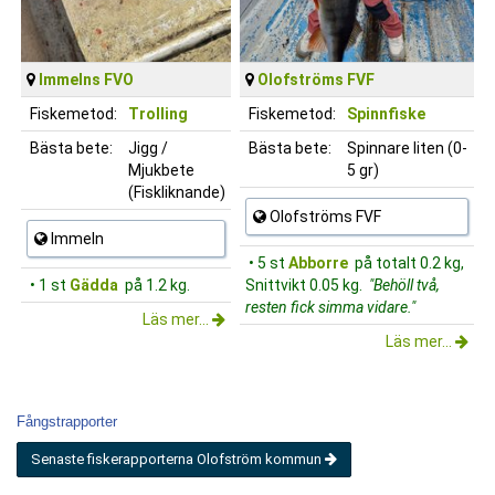
Immelns FVO
Olofströms FVF
Fiskemetod:
Trolling
Fiskemetod:
Spinnfiske
Bästa bete:
Jigg /
Bästa bete:
Spinnare liten (0-
Mjukbete
5 gr)
(Fiskliknande)
Olofströms FVF
Immeln
• 5 st
Abborre
på totalt 0.2 kg,
• 1 st
Gädda
på 1.2 kg.
Snittvikt 0.05 kg.
"Behöll två,
resten fick simma vidare."
Läs mer...
Läs mer...
Fångstrapporter
Senaste fiskerapporterna Olofström kommun