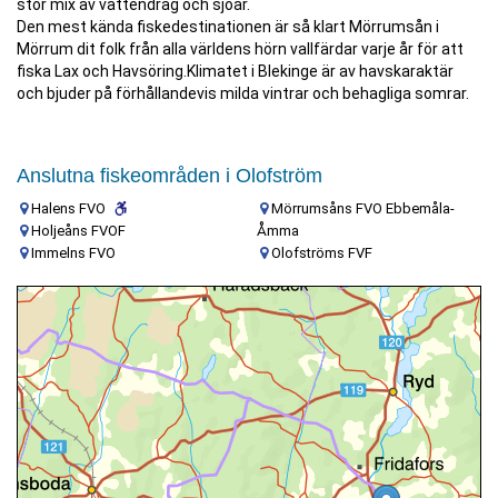
stor mix av vattendrag och sjöar.
Den mest kända fiskedestinationen är så klart Mörrumsån i
Mörrum dit folk från alla världens hörn vallfärdar varje år för att
fiska Lax och Havsöring.Klimatet i Blekinge är av havskaraktär
och bjuder på förhållandevis milda vintrar och behagliga somrar.
Anslutna fiskeområden i Olofström
Halens FVO
Mörrumsåns FVO Ebbemåla-
Holjeåns FVOF
Åmma
Immelns FVO
Olofströms FVF