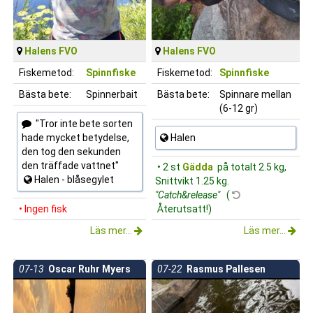
Halens FVO
Halens FVO
Fiskemetod:
Spinnfiske
Fiskemetod:
Spinnfiske
Bästa bete:
Spinnerbait
Bästa bete:
Spinnare mellan
(6-12 gr)
"Tror inte bete sorten
hade mycket betydelse,
Halen
den tog den sekunden
den träffade vattnet"
• 2 st
Gädda
på totalt 2.5 kg,
Halen - blåsegylet
Snittvikt 1.25 kg.
"Catch&release"
(
• Ingen fisk
Återutsatt!)
Läs mer...
Läs mer...
07-13
Oscar Ruhr Myers
07-22
Rasmus Pallesen