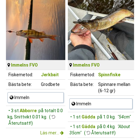
Immelns FVO
Immelns FVO
Fiskemetod:
Jerkbait
Fiskemetod:
Spinnfiske
Bästa bete:
Grodbete
Bästa bete:
Spinnare mellan
(6-12 gr)
Immeln
Immeln
• 3 st
Abborre
på totalt 0.0
kg, Snittvikt 0.01 kg. (
• 1 st
Gädda
på 1.0 kg.
"54cm"
Återutsatt!)
• 1 st
Gädda
på 0.4 kg.
"About
Läs mer...
35cm"
(
Återutsatt!)