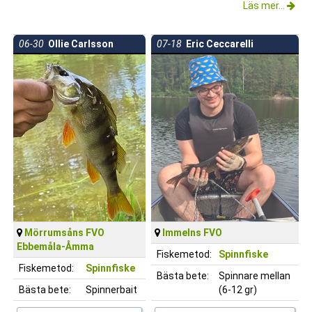
Läs mer...
06-30
Ollie Carlsson
07-18
Eric Ceccarelli
Mörrumsåns FVO
Immelns FVO
Ebbemåla-Åmma
Fiskemetod:
Spinnfiske
Fiskemetod:
Spinnfiske
Bästa bete:
Spinnare mellan
Bästa bete:
Spinnerbait
(6-12 gr)