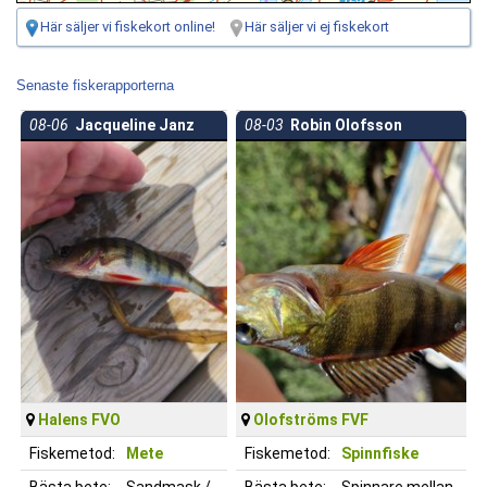
Här säljer vi fiskekort online!
Här säljer vi ej fiskekort
Senaste fiskerapporterna
08-06
Jacqueline Janz
08-03
Robin Olofsson
Halens FVO
Olofströms FVF
Fiskemetod:
Mete
Fiskemetod:
Spinnfiske
Bästa bete:
Sandmask /
Bästa bete:
Spinnare mellan