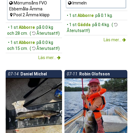
Mörrumsåns FVO
Immeln
Ebbemåla-Åmma
Pool 2 Åmma kläpp
• 1 st
Abborre
på 0.1 kg.
• 1 st
Gädda
på 0.4 kg. (
• 1 st
Abborre
på 0.0 kg
Återutsatt!)
och 28 cm. (
Återutsatt!)
Läs mer...
• 1 st
Abborre
på 0.0 kg
och 15 cm. (
Återutsatt!)
Läs mer...
07-14
Daniel Michel
07-11
Robin Olofsson