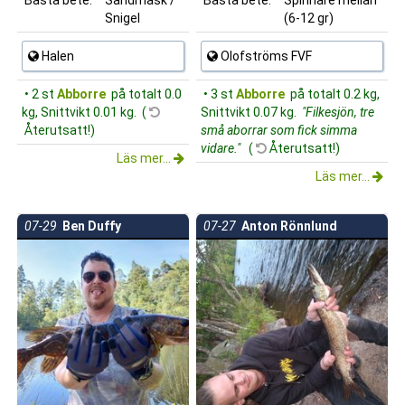
Snigel
(6-12 gr)
Halen
Olofströms FVF
• 2 st
Abborre
på totalt 0.0
• 3 st
Abborre
på totalt 0.2 kg,
kg, Snittvikt 0.01 kg. (
Snittvikt 0.07 kg.
"Filkesjön, tre
Återutsatt!)
små aborrar som fick simma
vidare."
(
Återutsatt!)
Läs mer...
Läs mer...
07-29
Ben Duffy
07-27
Anton Rönnlund